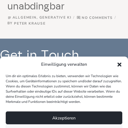
unabdingbar
ALLGEMEIN
,
GENERATIVE KI
NO COMMENTS
subject
comment
BY
PETER KRAUSE
Get in Touch
Einwilligung verwalten
Um dir ein optimales Erlebnis zu bieten, verwenden wir Technologien wie
Cookies, um Geräteinformationen zu speichern und/oder darauf zuzugreifen.
Büro Deutschland:
Bür
Wenn du diesen Technologien zustimmst, können wir Daten wie das
peter.krause.net
pet
Surfverhalten oder eindeutige IDs auf dieser Website verarbeiten. Wenn du
Katharina-Fischer-Platz 1
Kok
deine Einwilligung nicht erteilst oder zurückziehst, können bestimmte
85435 Erding
528
Merkmale und Funktionen beeinträchtigt werden.
Telefon: +49 170 3148109
Tel
Akzeptieren
E-Mail: info@peter-krause.net
E-M