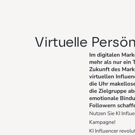
Virtuelle Persö
Im digitalen Mark
mehr als nur ein T
Zukunft des Marke
virtuellen Influe
die Uhr makellose
die Zielgruppe a
emotionale Bindu
Followern schaff
Nutzen Sie KI Influe
Kampagne!
KI Influencer revol