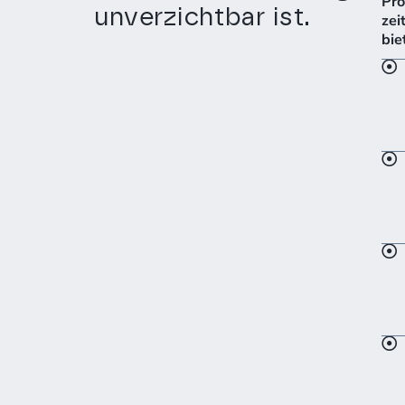
Pro
unverzichtbar ist.
zei
bie