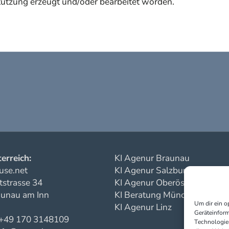
tützung erzeugt und/oder bearbeitet worden.
erreich:
KI Agenur Braunau
use.net
KI Agenur Salzburg
strasse 34
KI Agenur Oberösterreich
unau am Inn
KI Beratung München
Um dir ein o
KI Agenur Linz
Geräteinform
 +49 170 3148109
Technologien