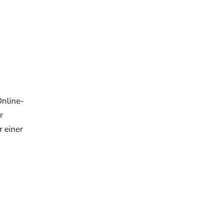
Online-
r
r einer