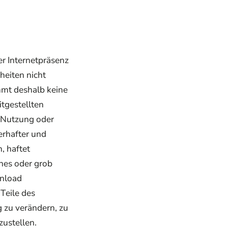
ser Internetpräsenz
eiten nicht
mmt deshalb keine
itgestellten
e Nutzung oder
erhafter und
, haftet
ches oder grob
wnload
 Teile des
 zu verändern, zu
zustellen.