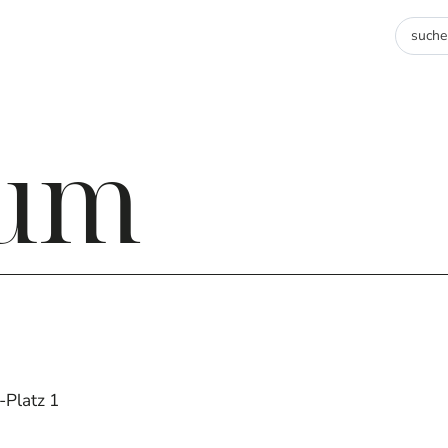
sum
-Platz 1