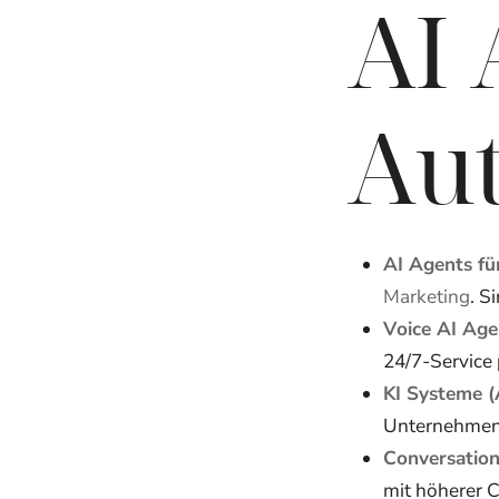
AI 
Au
AI Agents f
Marketing
. S
Voice AI Age
24/7-Service 
KI Systeme 
Unternehmen
Conversation
mit höherer 