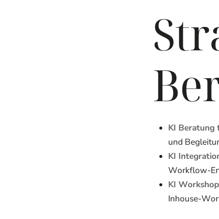
Str
Be
KI Beratung
und Begleitu
KI Integrati
Workflow-Eng
KI Workshop
Inhouse-Wor