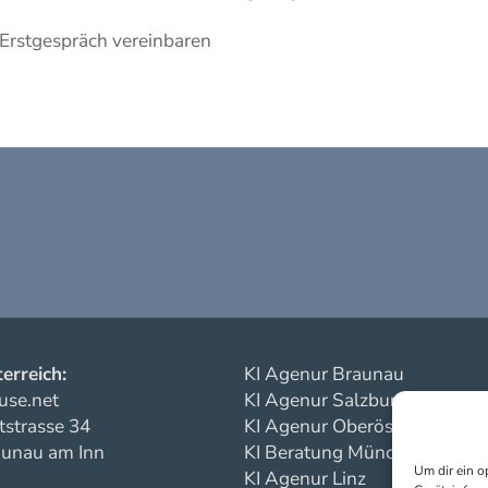
 Erstgespräch vereinbaren
erreich:
KI Agenur Braunau
use.net
KI Agenur Salzburg
strasse 34
KI Agenur Oberösterreich
unau am Inn
KI Beratung München
Um dir ein o
KI Agenur Linz