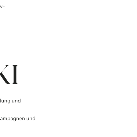
w-
KI
llung und
Kampagnen und