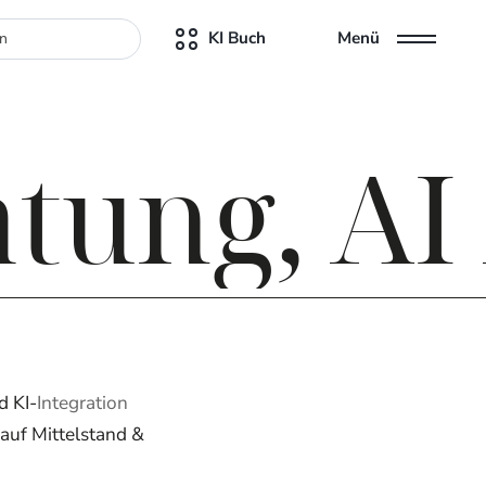
KI Buch
Menü
atung, AI
d KI-
Integration
auf Mittelstand &