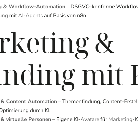
g & Workflow-Automation
– DSGVO-konforme Workflo
ung
mit
AI-Agents
auf Basis von n8n.
rketing &
nding mit 
g & Content Automation
– Themenfindung, Content-Erste
timierung durch KI.
 & virtuelle Personen
– Eigene KI-
Avatare
für
Marketing
-