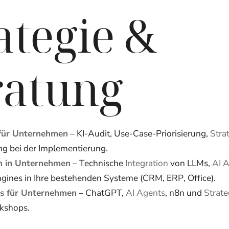
ategie &
ratung
 für Unternehmen
– KI-Audit, Use-Case-Priorisierung,
Stra
ng bei der Implementierung.
on in Unternehmen
– Technische
Integration
von LLMs,
AI 
ines in Ihre bestehenden Systeme (CRM, ERP, Office).
s für Unternehmen
– ChatGPT,
AI Agents
, n8n und
Strate
kshops.