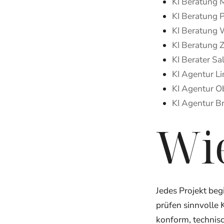
KI Beratung 
KI Beratung P
KI Beratung 
KI Beratung Z
KI Berater Sa
KI Agentur Li
KI Agentur O
KI Agentur B
Wie
Jedes Projekt be
prüfen sinnvolle
konform, technisc