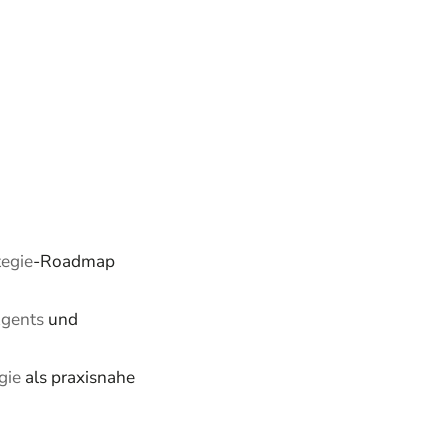
tegie
-Roadmap
Agents
und
gie
als praxisnahe