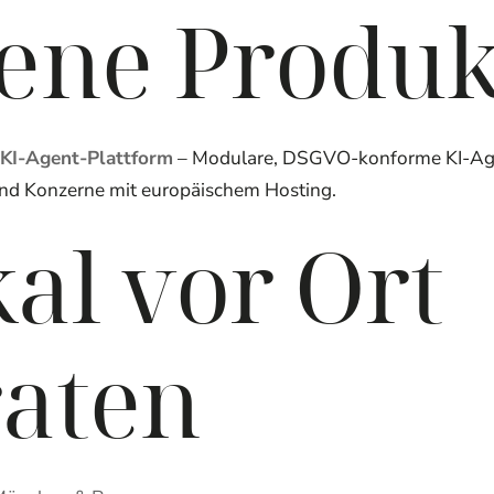
ene Produk
KI-Agent-Plattform
– Modulare, DSGVO-konforme KI-Age
und Konzerne mit europäischem Hosting.
al vor Ort
raten