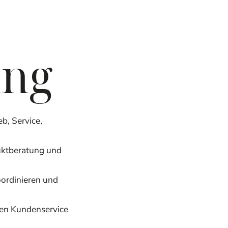
ung
eb, Service,
uktberatung und
oordinieren und
ten Kundenservice