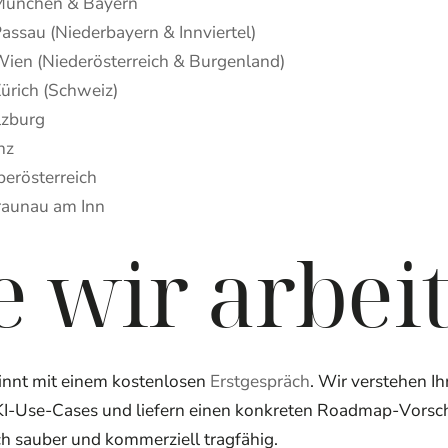
München & Bayern
assau (Niederbayern & Innviertel)
Wien (Niederösterreich & Burgenland)
ürich (Schweiz)
lzburg
nz
berösterreich
raunau am Inn
 wir arbei
ginnt mit einem kostenlosen
Erstgespräch
. Wir verstehen Ih
 KI-Use-Cases und liefern einen konkreten Roadmap-Vors
h sauber und kommerziell tragfähig.