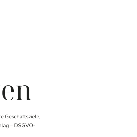
ten
re Geschäftsziele,
chlag – DSGVO-