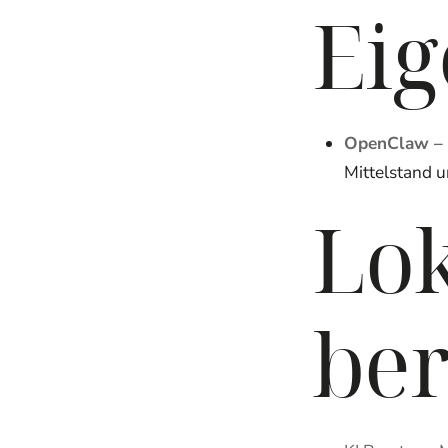
Eig
OpenClaw – 
Mittelstand 
Lok
be