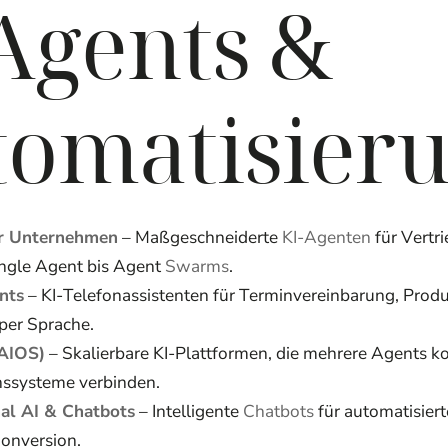
Agents &
tomatisier
ür Unternehmen
– Maßgeschneiderte
KI-Agenten
für Vertri
ingle Agent bis Agent
Swarms
.
nts
– KI-Telefonassistenten für Terminvereinbarung, Prod
per Sprache.
(AIOS)
– Skalierbare KI-Plattformen, die mehrere Agents k
ssysteme verbinden.
al AI & Chatbots
– Intelligente
Chatbots
für automatisier
Conversion.