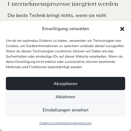
Unternehmensprozesse integriert werden
Die beste Technik bringt nichts, wenn sie nicht
reibungslos in den Alltag eines Unternehmens passt.
Einwilligung verwalten
Deshalb achten wir darauf, dass sich unsere
KI-
Agenten
nahtlos in vorhandene
Workflows
einfügen
Um dir ein optimales Erlebnis zu bieten, verwenden wir Technologien wie
– egal ob es um
Marketing
,
Kundenservice
oder
Cookies, um Geräteinformationen zu speichern und/oder darauf zuzugreifen.
interne
Automatisierung
geht.
Wenn du diesen Technologien zustimmst, können wir Daten wie das
Surfverhalten oder eindeutige IDs auf dieser Website verarbeiten. Wenn du
Einige Best Practices aus unserer Erfahrung:
deine Einwilligung nicht erteilst oder zurückziehst, können bestimmte
Merkmale und Funktionen beeinträchtigt werden.
Visuell Workflows erstellen
, damit Teams sofort
verstehen, wie der Agent arbeitet
Akzeptieren
Bestehende
Tools wie n8n
oder
Flowwise
nutzen, um Abläufe schnell umzusetzen
Ablehnen
Schnittstellen zu
Bots
und Drittsystemen
schaffen, um
spezialisierten
Service zu
Einstellungen ansehen
ermöglichen
Kontinuierlich testen, um
effektiv
zu bleiben und
Datenschutzerklärung
Impressum
Halluzinationen bei LLMs zu vermeiden