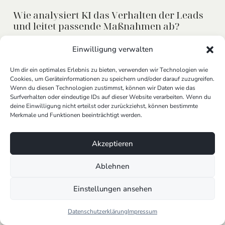
Wie analysiert KI das Verhalten der Leads
und leitet passende Maßnahmen ab?
Ein großer Vorteil von KI liegt in ihrer Fähigkeit,
Einwilligung verwalten
Datenmuster in Echtzeit zu analysieren
– also z. B.:
Um dir ein optimales Erlebnis zu bieten, verwenden wir Technologien wie
Welche Seiten besucht ein Lead?
Cookies, um Geräteinformationen zu speichern und/oder darauf zuzugreifen.
Wenn du diesen Technologien zustimmst, können wir Daten wie das
Welche Inhalte werden heruntergeladen?
Surfverhalten oder eindeutige IDs auf dieser Website verarbeiten. Wenn du
Wie oft und wann wird mit dem Newsletter
deine Einwilligung nicht erteilst oder zurückziehst, können bestimmte
interagiert?
Merkmale und Funktionen beeinträchtigt werden.
Basierend auf diesen Daten kann die KI:
Akzeptieren
Relevante Inhalte vorschlagen
Ablehnen
Die
Position des Leads innerhalb der Customer
Journey
erkennen
Einstellungen ansehen
Nächste Aktionen automatisiert einleiten
, z. B.
eine Einladung zu einem
Beratungsgespräch
Datenschutzerklärung
Impressum
Diese Echtzeitanalyse ersetzt aufwendige manuelle