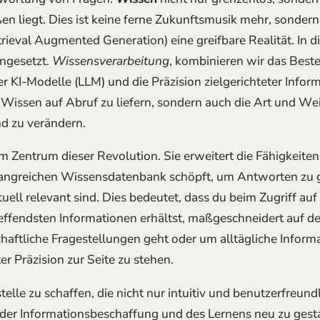
en liegt. Dies ist keine ferne Zukunftsmusik mehr, sondern
rieval Augmented Generation) eine greifbare Realität. In 
ngesetzt.
Wissensverarbeitung
, kombinieren wir das Best
r KI-Modelle (LLM) und die Präzision zielgerichteter Info
tes Wissen auf Abruf zu liefern, sondern auch die Art und W
nd zu verändern.
im Zentrum dieser Revolution. Sie erweitert die Fähigkeit
fangreichen Wissensdatenbank schöpft, um Antworten zu ge
uell relevant sind. Dies bedeutet, dass du beim Zugriff au
reffendsten Informationen erhältst, maßgeschneidert auf de
ftliche Fragestellungen geht oder um alltägliche Informa
ter Präzision zur Seite zu stehen.
tstelle zu schaffen, die nicht nur intuitiv und benutzerfreund
t der Informationsbeschaffung und des Lernens neu zu gesta