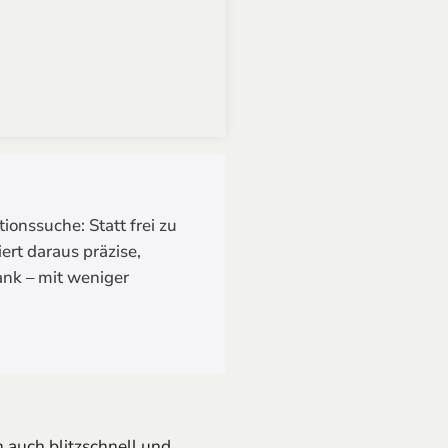
ionssuche: Statt frei zu
ert daraus präzise,
ank – mit weniger
 auch blitzschnell und