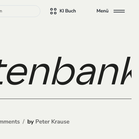
KI Buch
Menü
enbank 
by
mments
Peter Krause