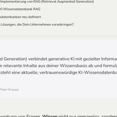
ur Implementierung von RAG (Retrieval Augmented Generation)
u KI Wissensdatenbank RAG
sdatenbanken neu definiert
I-Lösungen, die Dein Unternehmen voranbringen?
Generation) verbindet generative KI mit gezielter Informat
m relevante Inhalte aus deiner Wissensbasis ab und formuli
tsteht eine aktuelle, vertrauenswürdige KI-Wissensdatenb
 Peter Krause
twortung von Fragen.
Wissen
nicht nur grenzenlos, sondern