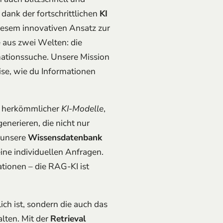
 dank der fortschrittlichen
KI
diesem innovativen Ansatz zur
e aus zwei Welten: die
rmationssuche. Unsere Mission
eise, wie du Informationen
en herkömmlicher
KI-Modelle
,
nerieren, die nicht nur
f unsere
Wissensdatenbank
ine individuellen Anfragen.
tionen – die RAG-KI ist
lich ist, sondern die auch das
lten. Mit der
Retrieval