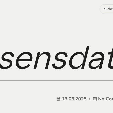
sensdat
13.06.2025
No Co
event
comment