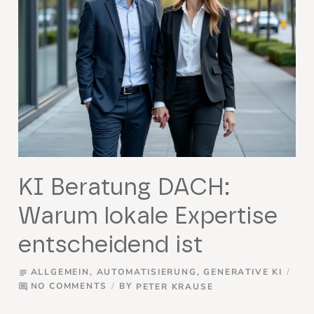
KI Beratung DACH:
Warum lokale Expertise
entscheidend ist
ALLGEMEIN
,
AUTOMATISIERUNG
,
GENERATIVE KI
subject
NO COMMENTS
BY
PETER KRAUSE
comment