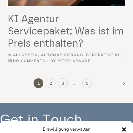
KI Agentur
Servicepaket: Was ist im
Preis enthalten?
ALLGEMEIN
,
AUTOMATISIERUNG
,
GENERATIVE KI
subject
NO COMMENTS
BY
PETER KRAUSE
comment
keyboard_arrow_right
1
2
3
…
5
Get in Touch
Einwilligung verwalten