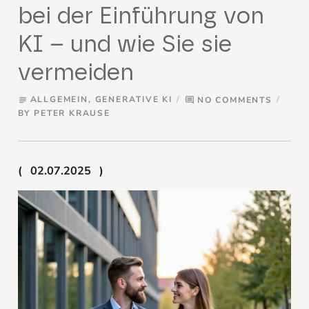
bei der Einführung von
KI – und wie Sie sie
vermeiden
ALLGEMEIN
,
GENERATIVE KI
NO COMMENTS
subject
comment
BY
PETER KRAUSE
02.07.2025