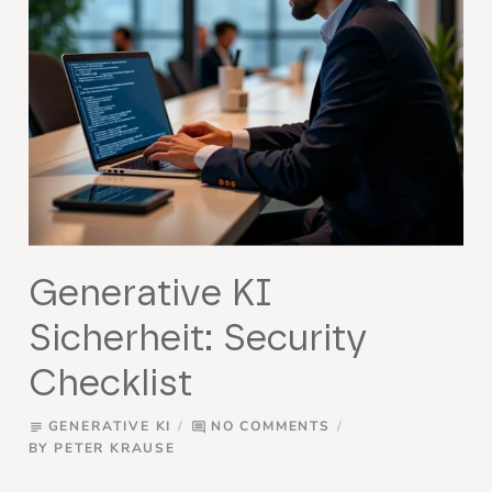
Generative KI
Sicherheit: Security
Checklist
GENERATIVE KI
NO COMMENTS
subject
comment
BY
PETER KRAUSE