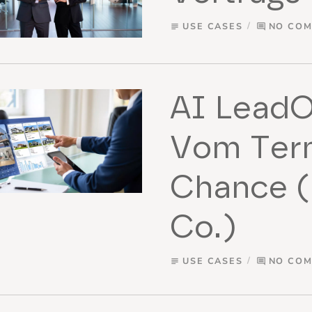
USE CASES
NO CO
subject
comment
AI LeadO
Vom Term
Chance (
Co.)
USE CASES
NO CO
subject
comment