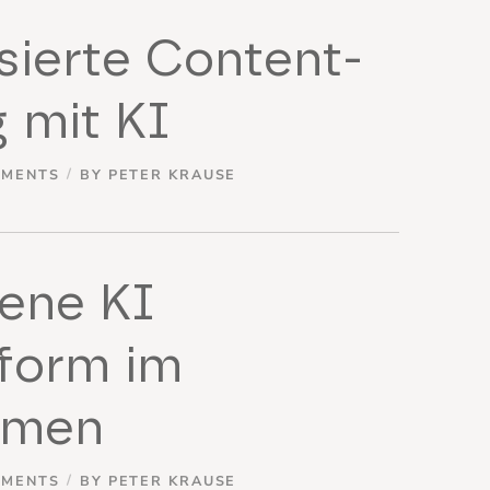
sierte Content-
g mit KI
MMENTS
BY
PETER KRAUSE
gene KI
tform im
hmen
MMENTS
BY
PETER KRAUSE