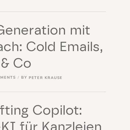
Generation mit
ch: Cold Emails,
 & Co
MMENTS
BY
PETER KRAUSE
fting Copilot:
KI für Kanzleien