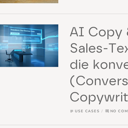
AI Copy 
Sales-Te
die konve
(Convers
Copywrit
USE CASES
NO CO
subject
comment