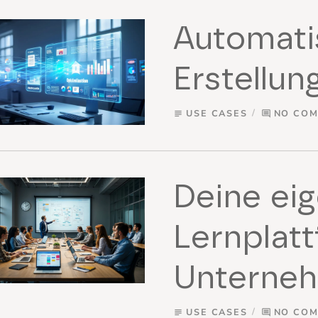
Automati
Erstellun
USE CASES
NO CO
subject
comment
Deine ei
Lernplat
Unterne
USE CASES
NO CO
subject
comment