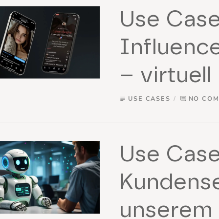
Use Case
Influenc
– virtuel
USE CASES
NO CO
subject
comment
Use Case
Kundense
unserem