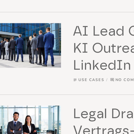
AI Lead 
KI Outrea
LinkedIn
USE CASES
NO CO
subject
comment
Legal Dra
Vertrags-