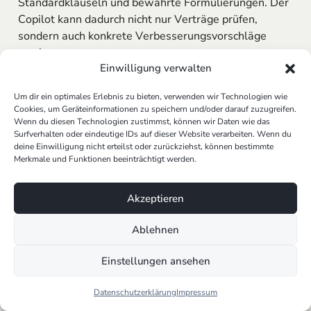
Standardklauseln und bewährte Formulierungen. Der
Copilot kann dadurch nicht nur Verträge prüfen,
sondern auch konkrete Verbesserungsvorschläge
machen:
Einwilligung verwalten
Welche Klauseln entsprechen aktuellen
Standards?
Um dir ein optimales Erlebnis zu bieten, verwenden wir Technologien wie
Cookies, um Geräteinformationen zu speichern und/oder darauf zuzugreifen.
Wo gibt es Abweichungen, die Risiken bergen
Wenn du diesen Technologien zustimmst, können wir Daten wie das
könnten?
Surfverhalten oder eindeutige IDs auf dieser Website verarbeiten. Wenn du
Welche Alternativen sind in vergleichbaren
deine Einwilligung nicht erteilst oder zurückziehst, können bestimmte
Merkmale und Funktionen beeinträchtigt werden.
Fällen erfolgreich eingesetzt worden?
Dieses Zusammenspiel aus
Wissensmanagement
Akzeptieren
und
automatisierter Dokumentenanalyse
hebt den
Copilot von einfachen
KI-Tools
ab. Während
Ablehnen
klassische Software nur checkt, ob etwas formal
korrekt ist, kann der Copilot Empfehlungen geben, die
Einstellungen ansehen
sich auf reale, juristisch geprüfte Fälle stützen.
Datenschutzerklärung
Impressum
Was bedeutet Halluzination im Umgang mit