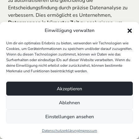
zu automatisieren und gleichzeitig die
Entscheidungsfindung durch präzise Datenanalyse zu
verbessern. Dies ermöglicht es Unternehmen,
Datenmengen in kürzester Zeit
zu analysieren, um
fundierte Entscheidungen zu treffen und ihre
Einwilligung verwalten
Wettbewerbsfähigkeit
markant zu steigern.
Um dir ein optimales Erlebnis zu bieten, verwenden wir Technologien wie
Cookies, um Geräteinformationen zu speichern und/oder darauf zuzugreifen.
Wenn du diesen Technologien zustimmst, können wir Daten wie das
Surfverhalten oder eindeutige IDs auf dieser Website verarbeiten. Wenn du
KI im Unternehmen praktisch
deine Einwilligung nicht erteilst oder zurückziehst, können bestimmte
umsetzen?
Merkmale und Funktionen beeinträchtigt werden.
AI Cowork ist ein
KI-System
für Unternehmen, das
Akzeptieren
E-Mails, Meeting-Zusammenfassungen, KI-CRM,
automatische Aufgabenverteilung und vieles mehr
Ablehnen
unterstützt. DSGVO-konform und individuell auf
dein Unternehmen trainiert.
Einstellungen ansehen
KI System ansehen
Datenschutzerklärung
Impressum