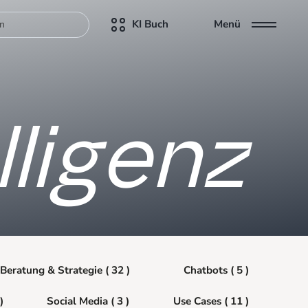
KI Buch
Menü
lligenz
Beratung & Strategie ( 32 )
Chatbots ( 5 )
)
Social Media ( 3 )
Use Cases ( 11 )