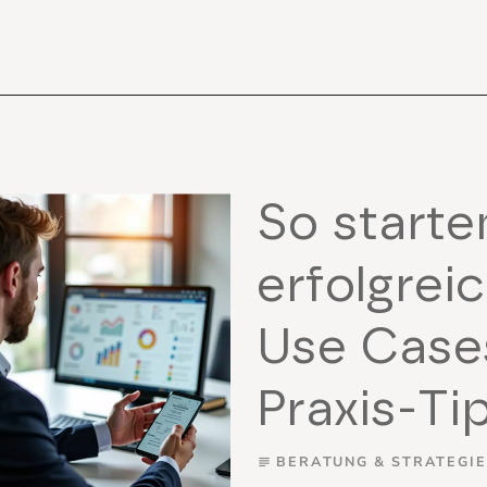
So starte
erfolgrei
Use Case
Praxis-Ti
BERATUNG & STRATEGIE
subject