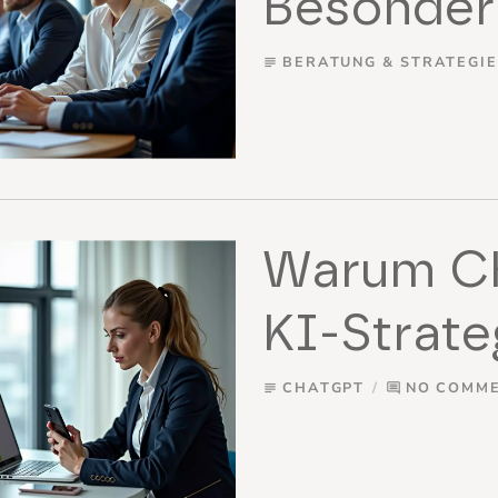
Besonder
BERATUNG & STRATEGIE
subject
Warum Ch
KI-Strate
CHATGPT
NO COMM
subject
comment