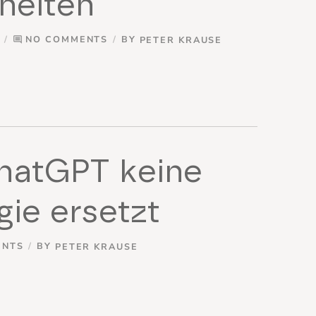
heiten
NO COMMENTS
BY
PETER KRAUSE
comment
atGPT keine
gie ersetzt
ENTS
BY
PETER KRAUSE