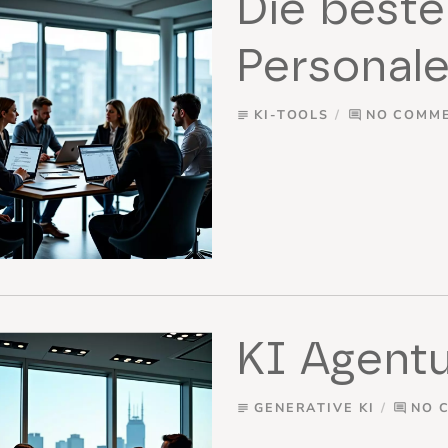
Die beste
Personal
KI-TOOLS
NO COMM
subject
comment
KI Agent
GENERATIVE KI
NO 
subject
comment