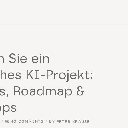
n Sie ein
ches KI-Projekt:
s, Roadmap &
pps
NO COMMENTS
BY
PETER KRAUSE
comment