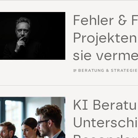
Fehler & F
Projekten
sie verme
BERATUNG & STRATEGIE
subject
KI Berat
Untersch