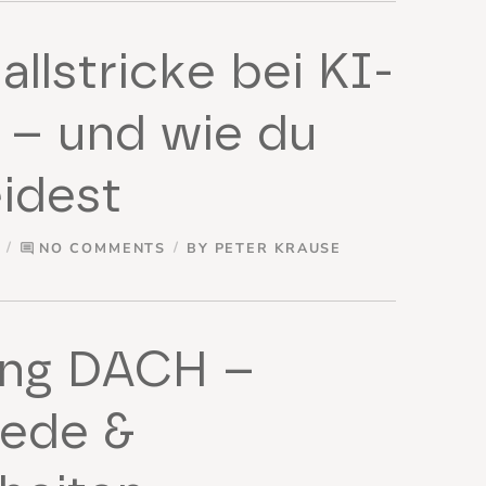
allstricke bei KI-
 – und wie du
idest
NO COMMENTS
BY
PETER KRAUSE
comment
ung DACH –
iede &