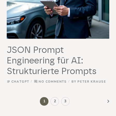
JSON Prompt
Engineering für AI:
Strukturierte Prompts
CHATGPT
NO COMMENTS
BY
PETER KRAUSE
subject
comment
keyboard_arrow_right
1
2
3