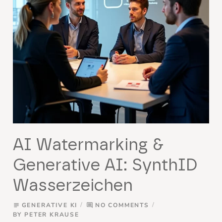
AI Watermarking &
Generative AI: SynthID
Wasserzeichen
GENERATIVE KI
NO COMMENTS
subject
comment
BY
PETER KRAUSE