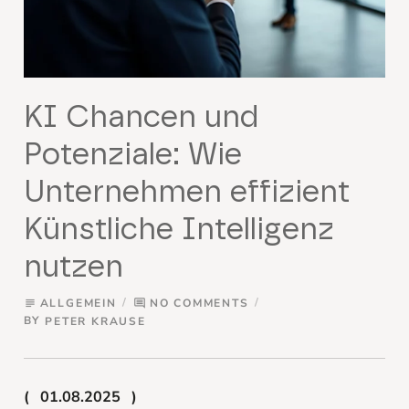
KI Chancen und
Potenziale: Wie
Unternehmen effizient
Künstliche Intelligenz
nutzen
ALLGEMEIN
NO COMMENTS
subject
comment
BY
PETER KRAUSE
01.08.2025