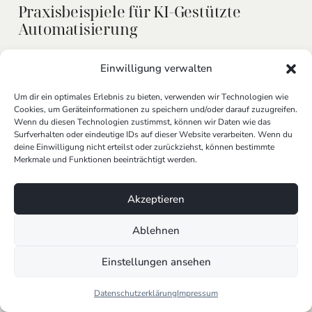
Praxisbeispiele für KI-Gestützte
Automatisierung
Kundenservice: Chatbots und Virtuelle
Einwilligung verwalten
Assistenten
Um dir ein optimales Erlebnis zu bieten, verwenden wir Technologien wie
Im Kundenservice setzen Unternehmen zunehmend
Cookies, um Geräteinformationen zu speichern und/oder darauf zuzugreifen.
auf KI-gestützte Chatbots und virtuelle Assistenten,
Wenn du diesen Technologien zustimmst, können wir Daten wie das
um Kundenanfragen effizient und präzis zu bearbeiten.
Surfverhalten oder eindeutige IDs auf dieser Website verarbeiten. Wenn du
deine Einwilligung nicht erteilst oder zurückziehst, können bestimmte
Unsere maßgeschneiderten
Conversational AI
&
Merkmale und Funktionen beeinträchtigt werden.
Chatbots
gehen weit über Standardlösungen hinaus.
Sie sind in der Lage, komplexe Anfragen in Echtzeit zu
Akzeptieren
verstehen und zu beantworten, indem sie
kontinuierlich aus Interaktionen lernen. Ein Beispiel
Ablehnen
hierfür ist unser „
Voice AI Agent
“, der nicht nur auf
vordefinierte Skripte reagiert, sondern auch den
Einstellungen ansehen
Kontext einer Anfrage erfassen kann, um eine
relevante und personalisierte Unterstützung zu
Datenschutzerklärung
Impressum
bieten. Dies ermöglicht es Unternehmen, den