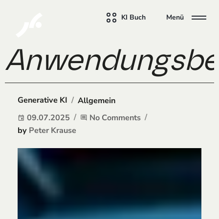
KI Buch
Menü
Anwendungsbere
/
Generative KI
Allgemein
09.07.2025
No Comments
event
comment
by
Peter Krause