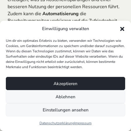
besseren Nutzung der personellen Ressourcen führt.
Zudem kann die
Automatisierung
die
Bearbeitungszeiten verkürzen und die Zufriedenheit
der Kunden erhöhen, da Anfragen schneller bearbeitet
Einwilligung verwalten
werden.
Um dir ein optimales Erlebnis zu bieten, verwenden wir Technologien wie
Datenanalyse und Entscheidungsfindung
Cookies, um Geräteinformationen zu speichern und/oder darauf zuzugreifen.
Wenn du diesen Technologien zustimmst, können wir Daten wie das
Surfverhalten oder eindeutige IDs auf dieser Website verarbeiten. Wenn du
Wie KI bei der Analyse großer Datenmengen hilft
deine Einwilligung nicht erteilst oder zurückziehst, können bestimmte
Die Analyse großer Datenmengen ist eine der Stärken
Merkmale und Funktionen beeinträchtigt werden.
von
KI-Technologien
. Unternehmen können durch den
Einsatz von KI
riesige Datenmengen auswerten und
Akzeptieren
Muster erkennen, die für menschliche Analysten
schwer zu entdecken wären.
KI-Dienstleister
und
KI-
Ablehnen
Experten
bieten spezialisierte Lösungen an, die es
Unternehmen ermöglichen, wertvolle Einblicke aus
Einstellungen ansehen
ihren Daten zu gewinnen.
Datenschutzerklärung
Impressum
Verbesserung der Entscheidungsfindung durch KI