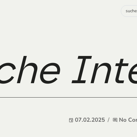
che Int
07.02.2025
No Co
event
comment