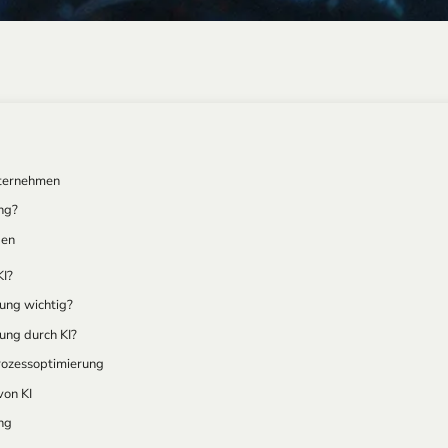
nternehmen
ng?
gen
KI?
rung wichtig?
ung durch KI?
rozessoptimierung
von KI
ng