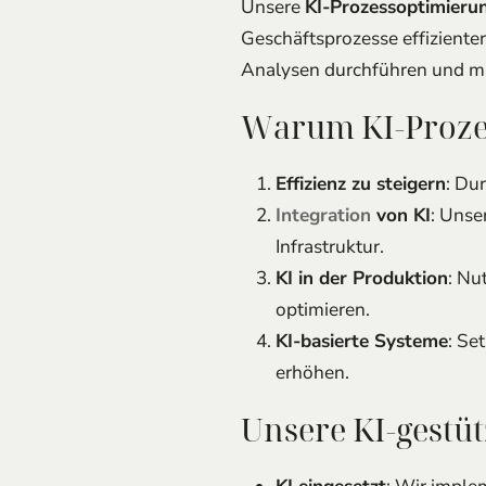
Unsere
KI-Prozessoptimieru
Geschäftsprozesse effiziente
Analysen durchführen und ma
Warum KI-Proze
Effizienz zu steigern
: Du
Integration
von KI
: Unse
Infrastruktur.
KI in der Produktion
: Nu
optimieren.
KI-basierte Systeme
: Se
erhöhen.
Unsere KI-gestü