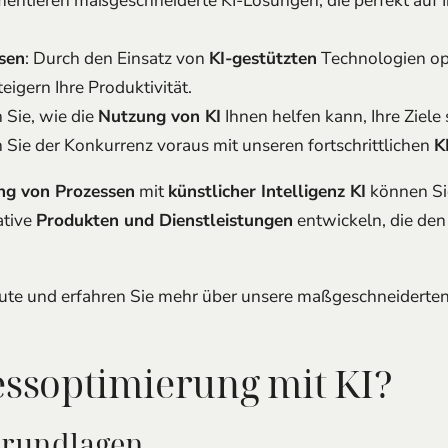
mentieren maßgeschneiderte KI-Lösungen, die perfekt auf 
sen
: Durch den Einsatz von
KI-gestützten
Technologien opt
igern Ihre Produktivität.
n Sie, wie die
Nutzung von KI
Ihnen helfen kann, Ihre Ziele 
n Sie der Konkurrenz voraus mit unseren fortschrittlichen
K
ng von Prozessen
mit
künstlicher Intelligenz KI
können Sie
ative
Produkten und Dienstleistungen
entwickeln, die den 
ute und erfahren Sie mehr über unsere maßgeschneiderte
essoptimierung mit KI?
Grundlagen