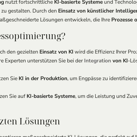
ng
nutzt fortschrittliche
KI-basierte Systeme
und Technolog
r zu gestalten. Durch den
Einsatz von künstlicher Intellige
ßgeschneiderte Lösungen entwickeln, die Ihre
Prozesse 
ssoptimierung?
rch den gezielten
Einsatz von KI
wird die Effizienz Ihrer Pr
re Experten unterstützen Sie bei der
Integration
von KI
-Lö
tzen Sie
KI in der Produktion
, um Engpässe zu identifizier
tzen Sie auf
KI-basierte Systeme
, um die Leistung und Zuve
tzten Lösungen