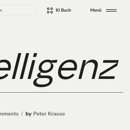
KI Buch
Menü
elligenz
by
mments
Peter Krause