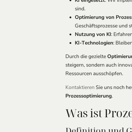
KI eingesetzt
: Wir imple
sind.
Optimierung von Prozes
Geschäftsprozesse und ste
Nutzung von KI
: Erfahre
KI-Technologien
: Bleibe
Durch die gezielte
Optimieru
steigern, sondern auch innov
Ressourcen ausschöpfen.
Kontaktieren
Sie uns noch he
Prozessoptimierung
.
Was ist Proz
Definition und 