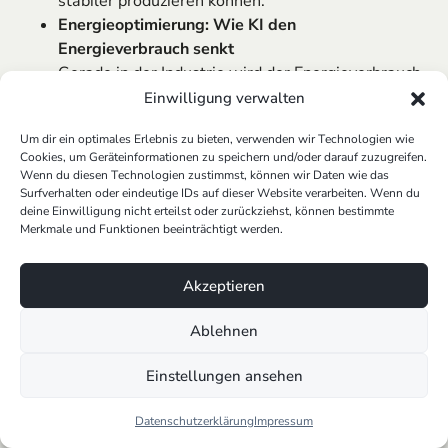
stabiler produzieren können.
Energieoptimierung: Wie KI den
Energieverbrauch senkt
Gerade in der Industrie wird der Energieverbrauch
zu einem entscheidenden Kostenfaktor.
KI hilft
Einwilligung verwalten
dabei
, Verbrauchsdaten zu analysieren und
Um dir ein optimales Erlebnis zu bieten, verwenden wir Technologien wie
Produktionsprozesse energieeffizient zu steuern.
Cookies, um Geräteinformationen zu speichern und/oder darauf zuzugreifen.
Wenn du diesen Technologien zustimmst, können wir Daten wie das
Gesundheitswesen
Surfverhalten oder eindeutige IDs auf dieser Website verarbeiten. Wenn du
deine Einwilligung nicht erteilst oder zurückziehst, können bestimmte
KI im Gesundheitswesen: Behandlungspläne,
Merkmale und Funktionen beeinträchtigt werden.
Diagnosen, Patientendaten-Analyse
KI-Anwendungen
unterstützen Ärzt*innen bei
Akzeptieren
Diagnosen, helfen bei der Erstellung
personalisierter
Behandlungspläne
und
Ablehnen
analysieren riesige Mengen an
Patientendaten
.
Chancen & Grenzen: Warum hier Verantwortung
Einstellungen ansehen
wichtiger als Geschwindigkeit ist
Anders als im
Marketing
geht es hier um
Datenschutzerklärung
Impressum
Menschenleben, nicht um Klicks. Daher gilt: