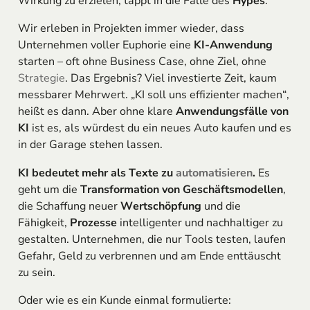
Wirkung zu erzielen, tappt in die Falle des
Hypes
.
Wir erleben in Projekten immer wieder, dass
Unternehmen voller Euphorie eine
KI-Anwendung
starten – oft ohne Business Case, ohne Ziel, ohne
Strategie
. Das Ergebnis? Viel investierte Zeit, kaum
messbarer Mehrwert. „KI soll uns effizienter machen“,
heißt es dann. Aber ohne klare
Anwendungsfälle von
KI
ist es, als würdest du ein neues Auto kaufen und es
in der Garage stehen lassen.
KI bedeutet mehr als Texte zu
automatisieren
.
Es
geht um die
Transformation von Geschäftsmodellen
,
die Schaffung neuer
Wertschöpfung
und die
Fähigkeit,
Prozesse
intelligenter und nachhaltiger zu
gestalten. Unternehmen, die nur Tools testen, laufen
Gefahr, Geld zu verbrennen und am Ende enttäuscht
zu sein.
Oder wie es ein Kunde einmal formulierte: