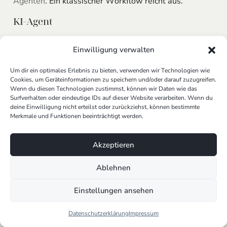
Agenten
. Ein klassischer Workflow reicht aus.
KI-Agent
Ein echter
KI-Agent
geht weiter. Er kann Kontext
Einwilligung verwalten
verstehen, verschiedene Informationen bewerten,
Entscheidungen vorbereiten, Prioritäten setzen und
Um dir ein optimales Erlebnis zu bieten, verwenden wir Technologien wie
mehrere Schritte eigenständig koordinieren.
Cookies, um Geräteinformationen zu speichern und/oder darauf zuzugreifen.
Wenn du diesen Technologien zustimmst, können wir Daten wie das
Typische Merkmale:
Surfverhalten oder eindeutige IDs auf dieser Website verarbeiten. Wenn du
deine Einwilligung nicht erteilst oder zurückziehst, können bestimmte
Merkmale und Funktionen beeinträchtigt werden.
versteht Kontext und Feinheiten
passt sich an unterschiedliche Situationen an
kann bei Unklarheiten nachfragen
Akzeptieren
koordiniert mehrere Arbeitsschritte
lernt aus Ergebnissen und verbessert Prozesse
Ablehnen
kann komplexere Fälle bearbeiten
Einstellungen ansehen
Ein
KI-Agent
ist dann sinnvoll, wenn ein Prozess nicht
immer exakt gleich abläuft. Also immer dann, wenn
Datenschutzerklärung
Impressum
Informationen bewertet, priorisiert oder in einen