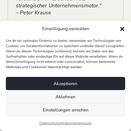
strategischer Unternehmensmotor.“
– Peter Krause
Einwilligung verwalten
Erfolgreichen Einsatz von KI verstehen –
Um dir ein optimales Erlebnis zu bieten, verwenden wir Technologien wie
von Strategie bis Praxis
Cookies, um Geräteinformationen zu speichern und/oder darauf zuzugreifen.
Wenn du diesen Technologien zustimmst, können wir Daten wie das
Eine erfolgreiche
KI-Implementierung
beginnt immer
Surfverhalten oder eindeutige IDs auf dieser Website verarbeiten. Wenn du
mit einer klaren
Strategie
.
deine Einwilligung nicht erteilst oder zurückziehst, können bestimmte
Bevor Tools oder Modelle eingesetzt werden, braucht
Merkmale und Funktionen beeinträchtigt werden.
es Antworten auf zentrale Fragen:
Akzeptieren
Welche Geschäftsziele sollen mit KI erreicht
werden?
Ablehnen
Welche Daten stehen zur Verfügung – und in
welcher Qualität?
Einstellungen ansehen
Welche Prozesse lassen sich
automatisieren
oder
optimieren?
Datenschutzerklärung
Impressum
Und vor allem: Wie wird der Nutzen von KI im