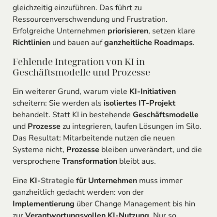
gleichzeitig einzuführen. Das führt zu
Ressourcenverschwendung und Frustration.
Erfolgreiche Unternehmen
priorisieren
, setzen klare
Richtlinien
und bauen auf
ganzheitliche Roadmaps
.
Fehlende Integration von KI in
Geschäftsmodelle und Prozesse
Ein weiterer Grund, warum viele
KI-Initiativen
scheitern: Sie werden als
isoliertes IT-Projekt
behandelt. Statt KI in bestehende
Geschäftsmodelle
und
Prozesse
zu integrieren, laufen Lösungen im Silo.
Das Resultat: Mitarbeitende nutzen die neuen
Systeme nicht,
Prozesse
bleiben unverändert, und die
versprochene
Transformation
bleibt aus.
Eine
KI-
Strategie
für Unternehmen
muss immer
ganzheitlich gedacht werden: von der
Implementierung
über Change Management bis hin
zur
Verantwortungsvollen KI-Nutzung
. Nur so