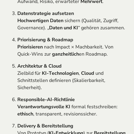
Aufwand, Risiko, erwarteter
Mehrwert
.
Datenstrategie aufsetzen
Hochwertigen Daten
sichern (Qualität, Zugriff,
Governance). „
Daten und KI
“ gehören zusammen.
Priorisierung & Roadmap
Priorisieren
nach Impact × Machbarkeit. Von
Quick-Wins zur
ganzheitlich
en Roadmap.
Architektur & Cloud
Zielbild für
KI-Technologien
,
Cloud
und
Schnittstellen definieren (Skalierbarkeit,
Sicherheit).
Responsible-AI-Richtlinie
Verantwortungsvolle KI
formal festschreiben:
ethisch
, transparent, revisionssicher.
Delivery & Bereitstellung
Von Prototyp (
KI-Entwicklung
) zur
Bereitstellung