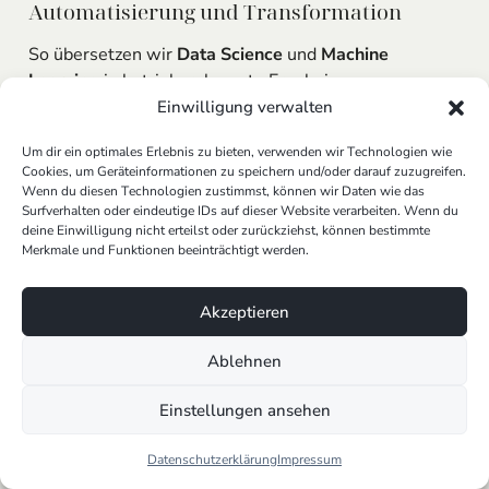
Automatisierung und Transformation
So übersetzen wir
Data Science
und
Machine
Learning
in betriebsrelevante Ergebnisse:
Einwilligung verwalten
Data → Insights:
Datenanalyse
identifiziert
Muster, Risiken, Potenziale.
Um dir ein optimales Erlebnis zu bieten, verwenden wir Technologien wie
Cookies, um Geräteinformationen zu speichern und/oder darauf zuzugreifen.
ML/AI → Entscheidungen:
Modelle
generieren
Wenn du diesen Technologien zustimmst, können wir Daten wie das
Prognosen, Empfehlungen, Scores.
Surfverhalten oder eindeutige IDs auf dieser Website verarbeiten. Wenn du
Automatisierung
→ Prozess:
Entscheidungen
deine Einwilligung nicht erteilst oder zurückziehst, können bestimmte
Merkmale und Funktionen beeinträchtigt werden.
fließen in Workflows,
KI arbeiten
in Echtzeit.
Transformation → Geschäftsmodelle:
Neue
Services, Preismodelle,
entwicklung neuer
Akzeptieren
Geschäftsmodelle
.
Ablehnen
KI erfordert
die
Integration
von KI
in Kernprozesse (z.
B. Vertrieb, Service, Operations). Erst dann entsteht
Einstellungen ansehen
nachhaltig
er Nutzen statt Insel-PoCs.
Datenschutzerklärung
Impressum
Verantwortungsvolle KI: Ethisch,