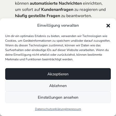
können
automatisierte Nachrichten
einrichten,
um sofort auf
Kundenanfragen
zu reagieren und
häufig gestellte Fragen
zu beantworten.
Skalierbarkeit
: Die API ist skalierbar und kann
Einwilligung verwalten
von kleinen Unternehmen bis zu großen
Konzernen genutzt werden, um die
Um dir ein optimales Erlebnis zu bieten, verwenden wir Technologien wie
Kundenkommunikation
zu verbessern.
Cookies, um Geräteinformationen zu speichern und/oder darauf zuzugreifen.
Wenn du diesen Technologien zustimmst, können wir Daten wie das
Surfverhalten oder eindeutige IDs auf dieser Website verarbeiten. Wenn du
Wie man Zugang zur WhatsApp Business API erhält:
deine Einwilligung nicht erteilst oder zurückziehst, können bestimmte
Merkmale und Funktionen beeinträchtigt werden.
Um Zugang zur
WhatsApp Business API
zu erhalten,
müssen Unternehmen einige Schritte befolgen:
Akzeptieren
Registrierung bei einem WhatsApp Business
Solution Provider
: Unternehmen müssen sich bei
Ablehnen
einem
WhatsApp Business Solution Provider
(BSP) registrieren. BSPs bieten den Zugang zur
Einstellungen ansehen
API und unterstützen bei der
Integration
.
API-
Integration
: Nach der Registrierung und
Datenschutzerklärung
Impressum
Genehmigung können Unternehmen die API in