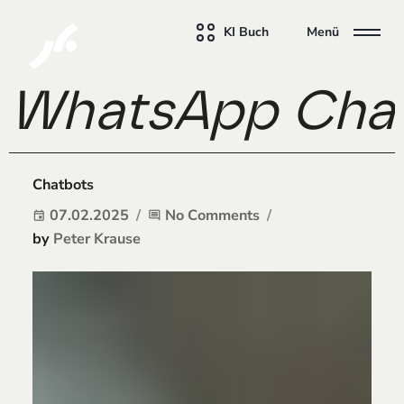
KI Buch
Menü
WhatsApp Chatb
Chatbots
07.02.2025
No Comments
event
comment
by
Peter Krause