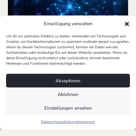
Einwilligung verwalten
Um dir ein optimales Erlebnis zu bieten, verwenden wir Technologien wie
Cookies, um Geräteinformationen zu speichern und/oder darauf zuzugreifen.
KI Second Brain: Wie Unternehmen ihr
Wenn du diesen Technologien zustimmst, können wir Daten wie das
Wissen mit KI wirklich nutzbar machen
Surfverhalten oder eindeutige IDs auf dieser Website verarbeiten. Wenn du
deine Einwilligung nicht erteilst oder zurückziehst, können bestimmte
30.06.2026
Merkmale und Funktionen beeinträchtigt werden.
Akzeptieren
Ablehnen
Einstellungen ansehen
Datenschutzerklärung
Impressum