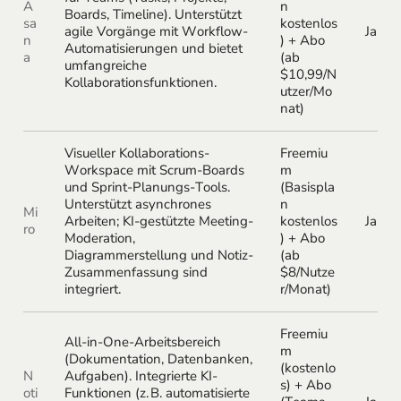
A
n
Boards, Timeline). Unterstützt
sa
kostenlos
agile Vorgänge mit Workflow-
Ja
n
) + Abo
Automatisierungen und bietet
a
(ab
umfangreiche
$10,99/N
Kollaborationsfunktionen.
utzer/Mo
nat)
Visueller Kollaborations-
Freemiu
Workspace mit Scrum-Boards
m
und Sprint-Planungs-Tools.
(Basispla
Unterstützt asynchrones
n
Mi
Arbeiten; KI-gestützte Meeting-
kostenlos
Ja
ro
Moderation,
) + Abo
Diagrammerstellung und Notiz-
(ab
Zusammenfassung sind
$8/Nutze
integriert.
r/Monat)
Freemiu
All-in-One-Arbeitsbereich
m
(Dokumentation, Datenbanken,
(kostenlo
N
Aufgaben). Integrierte KI-
s) + Abo
oti
Funktionen (z. B. automatisierte