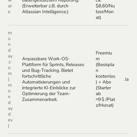
ar
(Erweiterbar z.B. durch
$8,60/Nu
e
Atlassian Intelligence.)
tzer/Mon
at)
m
o
n
d
Freemiu
ay
Anpassbare Work-OS-
m
.c
Plattform für Sprints, Releases
(Basispla
o
und Bug-Tracking. Bietet
n
m
fortschrittliche
kostenlos
(
Ja
Automatisierungen und
) + Abo
m
integrierte KI-Einblicke zur
(Starter
o
Optimierung der Team-
ab
n
Zusammenarbeit.
≈9 $ /Plat
d
z/Monat)
ay
d
ev
)