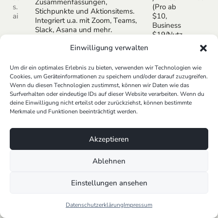
Zusammenfassungen,
s.
(Pro ab
Stichpunkte und Aktionsitems.
ai
$10,
Integriert u.a. mit Zoom, Teams,
Business
Slack, Asana und mehr.
$19/Nutz
er/Monat)
Einwilligung verwalten
Wie KI-Assistenten die Arbeit von
Um dir ein optimales Erlebnis zu bieten, verwenden wir Technologien wie
Cookies, um Geräteinformationen zu speichern und/oder darauf zuzugreifen.
Scrum Mastern revolutionieren
Wenn du diesen Technologien zustimmst, können wir Daten wie das
Surfverhalten oder eindeutige IDs auf dieser Website verarbeiten. Wenn du
Automatisierte Sprint-Planung und
deine Einwilligung nicht erteilst oder zurückziehst, können bestimmte
Retrospektiven
Merkmale und Funktionen beeinträchtigt werden.
Die Planung und Durchführung von Sprints sowie die
Akzeptieren
anschließenden Retrospektiven sind essenzielle, aber
oft zeitintensive Aufgaben im agilen
Ablehnen
Projektmanagement. Hier setzen unsere individuell
entwickelten
Smart KI-Automation
-Tools an, die den
Einstellungen ansehen
Workflow von Scrum Mastern nachhaltig optimieren.
Durch den Einsatz dieser KI-Assistenten können
Datenschutzerklärung
Impressum
Sprint-Planungen
und
Retrospektiven
automatisiert