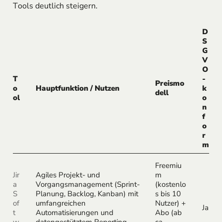
Tools deutlich steigern.
D
S
G
V
O
T
-
Preismo
o
Hauptfunktion / Nutzen
k
dell
ol
o
n
f
o
r
m
Freemiu
Jir
Agiles Projekt- und
m
a
Vorgangsmanagement (Sprint-
(kostenlo
S
Planung, Backlog, Kanban) mit
s bis 10
of
umfangreichen
Nutzer) +
Ja
t
Automatisierungen und
Abo (ab
w
datengestütztem Reporting.
ca.