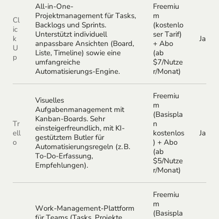
All-in-One-
Freemiu
Projektmanagement für Tasks,
m
Cl
Backlogs und Sprints.
(kostenlo
ic
Unterstützt individuell
ser Tarif)
k
Ja
anpassbare Ansichten (Board,
+ Abo
U
Liste, Timeline) sowie eine
(ab
p
umfangreiche
$7/Nutze
Automatisierungs-Engine.
r/Monat)
Freemiu
Visuelles
m
Aufgabenmanagement mit
(Basispla
Kanban-Boards. Sehr
Tr
n
einsteigerfreundlich, mit KI-
ell
kostenlos
Ja
gestütztem Butler für
o
) + Abo
Automatisierungsregeln (z. B.
(ab
To-Do-Erfassung,
$5/Nutze
Empfehlungen).
r/Monat)
Freemiu
m
Work-Management-Plattform
(Basispla
für Teams (Tasks, Projekte,