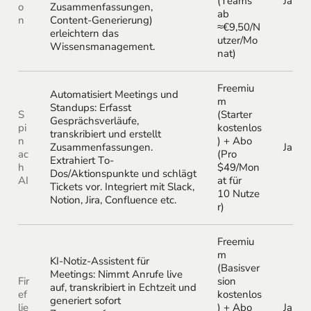
(Teams
Ja
o
Zusammenfassungen,
ab
n
Content-Generierung)
≈€9,50/N
erleichtern das
utzer/Mo
Wissensmanagement.
nat)
Freemiu
Automatisiert Meetings und
m
Standups: Erfasst
S
(Starter
Gesprächsverläufe,
pi
kostenlos
transkribiert und erstellt
n
) + Abo
Zusammenfassungen.
Ja
ac
(Pro
Extrahiert To-
h
$49/Mon
Dos/Aktionspunkte und schlägt
AI
at für
Tickets vor. Integriert mit Slack,
10 Nutze
Notion, Jira, Confluence etc.
r)
Freemiu
m
KI-Notiz-Assistent für
(Basisver
Meetings: Nimmt Anrufe live
Fir
sion
auf, transkribiert in Echtzeit und
ef
kostenlos
generiert sofort
lie
) + Abo
Ja