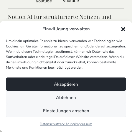
youtube
kopp
youtube
Notion AI für strukturierte Notizen und
Wissensmanagement
Einwilligung verwalten
Im Coaching sind strukturierte Notizen und ein
Um dir ein optimales Erlebnis zu bieten, verwenden wir Technologien wie
effektives Wissensmanagement unerlässlich. Hier
Cookies, um Geräteinformationen zu speichern und/oder darauf zuzugreifen.
kommt Notion AI ins Spiel, ein Tool, das dank
Wenn du diesen Technologien zustimmst, können wir Daten wie das
künstlicher Intelligenz Coaches dabei unterstützt, ihre
Surfverhalten oder eindeutige IDs auf dieser Website verarbeiten. Wenn du
deine Einwilligung nicht erteilst oder zurückziehst, können bestimmte
Notizen und Dokumentationen zu organisieren. Mit
Merkmale und Funktionen beeinträchtigt werden.
Notion AI können Coaches wichtige Informationen aus
Gesprächen schnell erfassen, strukturieren und für
spätere Sessions zugänglich machen. Dies spart
Akzeptieren
wertvolle Zeit und hilft, den Fokus auf die individuelle
Ablehnen
Entwicklung der Coachees zu legen. Als Teil unserer
„Smart KI-Automation“
Lösungen können wir ein
Einstellungen ansehen
ähnlich leistungsfähiges, aber vollständig
maßgeschneidertes System entwickeln, das speziell
Datenschutzerklärung
Impressum
auf die Bedürfnisse und Arbeitsabläufe im Coaching