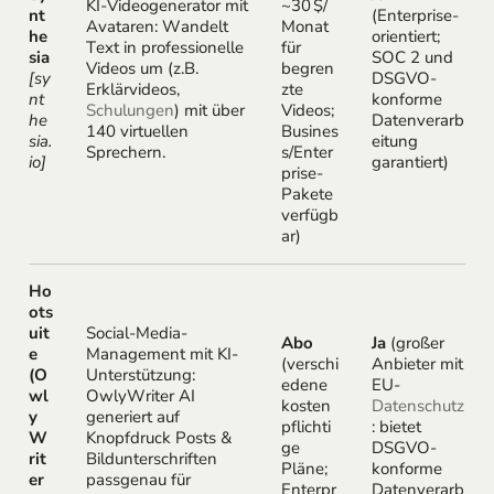
KI-Videogenerator mit
~30 $/
nt
(Enterprise-
Avataren: Wandelt
Monat
he
orientiert;
Text in professionelle
für
sia
SOC 2 und
Videos um (z.B.
begren
[sy
DSGVO-
Erklärvideos,
zte
nt
konforme
Schulungen
) mit über
Videos;
he
Datenverarb
140 virtuellen
Busines
sia.
eitung
Sprechern.
s/Enter
io]
garantiert)
prise-
Pakete
verfügb
ar)
Ho
ots
uit
Social-Media-
Abo
Ja
(großer
e
Management mit KI-
(verschi
Anbieter mit
(O
Unterstützung:
edene
EU-
wl
OwlyWriter AI
kosten
Datenschutz
y
generiert auf
pflichti
: bietet
W
Knopfdruck Posts &
ge
DSGVO-
rit
Bildunterschriften
Pläne;
konforme
er
passgenau für
Enterpr
Datenverarb