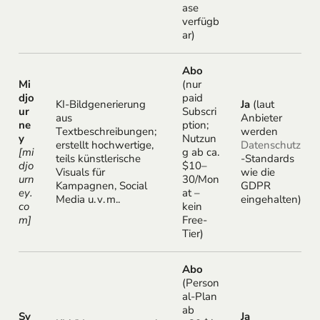
ase
verfügb
ar)
Abo
Mi
(nur
djo
paid
KI-Bildgenerierung
Ja
(laut
ur
Subscri
aus
Anbieter
ne
ption;
Textbeschreibungen;
werden
y
Nutzun
erstellt hochwertige,
Datenschutz
[mi
g ab ca.
teils künstlerische
-Standards
djo
$10–
Visuals für
wie die
urn
30/Mon
Kampagnen, Social
GDPR
ey.
at –
Media u. v. m..
eingehalten)
co
kein
m]
Free-
Tier)
Abo
(Person
al-Plan
ab
Sy
Ja