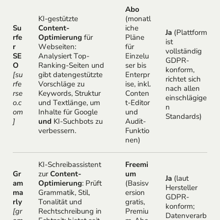
Abo
KI-gestützte
(monatl
Su
Content-
iche
Ja
(Plattform
rfe
Optimierung
für
Pläne
ist
r
Webseiten:
für
vollständig
SE
Analysiert Top-
Einzelu
GDPR-
O
Ranking-Seiten und
ser bis
konform,
[su
gibt datengestützte
Enterpr
richtet sich
rfe
Vorschläge zu
ise, inkl.
nach allen
rse
Keywords, Struktur
Conten
einschlägige
o.c
und Textlänge, um
t-Editor
n
om
Inhalte für Google
und
Standards)
]
und
KI-Suchbots zu
Audit-
verbessern.
Funktio
nen)
KI-Schreibassistent
Freemi
Gr
zur
Content-
um
Ja
(laut
am
Optimierung
: Prüft
(Basisv
Hersteller
ma
Grammatik, Stil,
ersion
GDPR-
rly
Tonalität und
gratis,
konform;
[gr
Rechtschreibung in
Premiu
Datenverarb