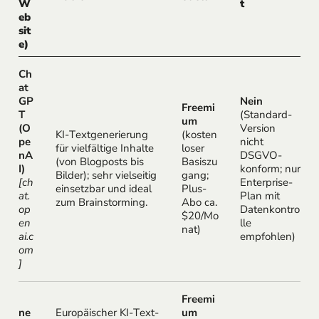
W
t
eb
sit
e)
Ch
at
GP
Nein
Freemi
T
(Standard-
um
(O
Version
KI-Textgenerierung
(kosten
pe
nicht
für vielfältige Inhalte
loser
nA
DSGVO-
(von Blogposts bis
Basiszu
I)
konform; nur
Bilder); sehr vielseitig
gang;
[ch
Enterprise-
einsetzbar und ideal
Plus-
at.
Plan mit
zum Brainstorming.
Abo ca.
op
Datenkontro
$20/Mo
en
lle
nat)
ai.c
empfohlen)
om
]
Freemi
ne
Europäischer KI-Text-
um