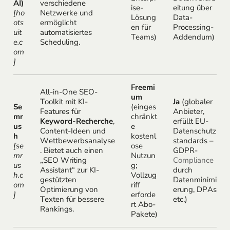
AI)
verschiedene
ise-
eitung über
[ho
Netzwerke und
Lösung
Data-
ots
ermöglicht
en für
Processing-
uit
automatisiertes
Teams)
Addendum)
e.c
Scheduling.
om
]
Freemi
All-in-One SEO-
um
Toolkit mit KI-
Ja
(globaler
Se
(einges
Features für
Anbieter,
mr
chränkt
Keyword-Recherche
,
erfüllt EU-
us
e
Content-Ideen und
Datenschutz
h
kostenl
Wettbewerbsanalyse
standards –
[se
ose
. Bietet auch einen
GDPR-
mr
Nutzun
„SEO Writing
Compliance
us
g;
Assistant“ zur KI-
durch
h.c
Vollzug
gestützten
Datenminimi
om
riff
Optimierung von
erung, DPAs
]
erforde
Texten für bessere
etc.)
rt Abo-
Rankings.
Pakete)