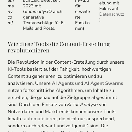
am
Echtzeit; bietet seit
m-Abo
eitung mit
ma
2023 mit
für
Fokus auf
rly.
GrammarlyGO
auch
erweite
Datenschutz
co
generative
rte
)
m]
Textvorschläge für E-
Funktio
Mails und Posts.
nen)
Wie diese Tools die Content-Erstellung
revolutionieren
Die Revolution in der Content-Erstellung durch unsere
KI-Tools basiert auf der Fähigkeit, hochwertigen
Content zu generieren, zu optimieren und zu
analysieren. Unsere
AI Agents
und
AI Agent
Swarms
nutzen fortschrittliche Algorithmen, um Inhalte zu
erstellen, die genau auf die Zielgruppe abgestimmt
sind. Durch den Einsatz von
KI zur Analyse
von
Nutzerdaten und Marktrends können unsere Tools
Inhalte
automatisieren
, die nicht nur ansprechend,
sondern auch relevant und zeitgemäß sind. Die