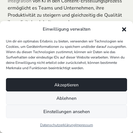
Integration
von KI in den Content-Erstellungsprozess
ermöglicht es Teams und Unternehmen, ihre
Produktivität zu steigern und gleichzeitig die Qualität
ihrer digitalen Inhalte zu verbessern.
Einwilligung verwalten
Vergleich der Funktionen und
Einsatzmöglichkeiten
Um dir ein optimales Erlebnis zu bieten, verwenden wir Technologien wie
Cookies, um Geräteinformationen zu speichern und/oder darauf zuzugreifen.
Im Vergleich zu Standardlösungen wie ChatGPT oder
Wenn du diesen Technologien zustimmst, können wir Daten wie das
Surfverhalten oder eindeutige IDs auf dieser Website verarbeiten. Wenn du
Jasper bieten unsere individuell entwickelten KI-Tools
deine Einwilligung nicht erteilst oder zurückziehst, können bestimmte
eine Reihe von Vorteilen. Während kostenlose KI-
Merkmale und Funktionen beeinträchtigt werden.
Tools oft nur Basisfunktionalitäten anbieten, sind
unsere Lösungen darauf spezialisiert, komplexe
Akzeptieren
Anforderungen zu erfüllen. Beispielsweise ermöglicht
unsere
KI-gestützte Marketing & Content
Ablehnen
Automation
, Inhalte basierend auf detaillierten
Nutzerprofilen und -präferenzen zu personalisieren.
Einstellungen ansehen
Unsere
Conversational AI
&
Chatbots
sind darauf
ausgelegt, mit Nutzern in einer natürlichen und
Datenschutzerklärung
Impressum
intuitiven Weise zu interagieren, um die