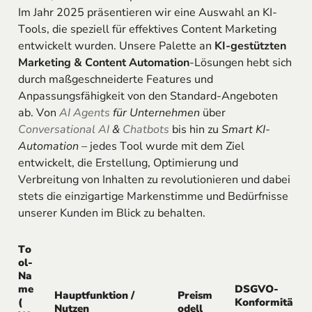
Im Jahr 2025 präsentieren wir eine Auswahl an KI-
Tools, die speziell für effektives Content Marketing
entwickelt wurden. Unsere Palette an
KI-gestützten
Marketing & Content Automation
-Lösungen hebt sich
durch maßgeschneiderte Features und
Anpassungsfähigkeit von den Standard-Angeboten
ab. Von
AI Agents
für Unternehmen
über
Conversational AI
&
Chatbots
bis hin zu
Smart KI-
Automation
– jedes Tool wurde mit dem Ziel
entwickelt, die Erstellung, Optimierung und
Verbreitung von Inhalten zu revolutionieren und dabei
stets die einzigartige Markenstimme und Bedürfnisse
unserer Kunden im Blick zu behalten.
To
ol-
Na
me
DSGVO-
Hauptfunktion /
Preism
(
Konformitä
Nutzen
odell