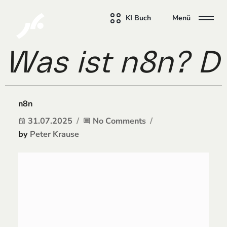
KI Buch
Menü
Was ist n8n? D
n8n
31.07.2025
No Comments
event
comment
by
Peter Krause