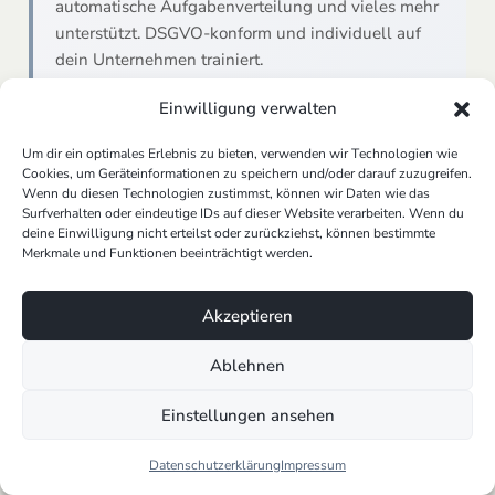
automatische Aufgabenverteilung und vieles mehr
unterstützt. DSGVO-konform und individuell auf
dein Unternehmen trainiert.
Einwilligung verwalten
KI System ansehen
Um dir ein optimales Erlebnis zu bieten, verwenden wir Technologien wie
Cookies, um Geräteinformationen zu speichern und/oder darauf zuzugreifen.
Wenn du diesen Technologien zustimmst, können wir Daten wie das
Surfverhalten oder eindeutige IDs auf dieser Website verarbeiten. Wenn du
Best Practices für die Gestaltung effizienter
deine Einwilligung nicht erteilst oder zurückziehst, können bestimmte
Workflows in n8n
Merkmale und Funktionen beeinträchtigt werden.
Ziele definieren:
Bevor du einen Workflow in n8n
erstellst, solltest du klar definieren, was du
Akzeptieren
erreichen möchtest. Eine präzise Zielsetzung hilft,
Ablehnen
den Workflow effizient zu gestalten.
Modularer Aufbau:
Nutze den modularen Aufbau
Einstellungen ansehen
von n8n, um deinen Workflow in übersichtliche
Segmente zu unterteilen. Dies erleichtert die
Datenschutzerklärung
Impressum
Fehlersuche und zukünftige Anpassungen.