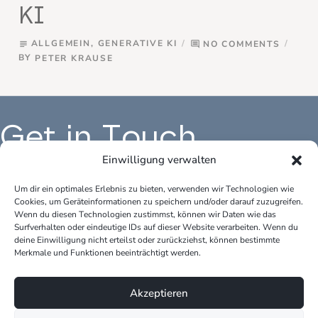
KI
ALLGEMEIN
,
GENERATIVE KI
NO COMMENTS
subject
comment
BY
PETER KRAUSE
Get in Touch
Einwilligung verwalten
Um dir ein optimales Erlebnis zu bieten, verwenden wir Technologien wie
Cookies, um Geräteinformationen zu speichern und/oder darauf zuzugreifen.
Büro Deutschland:
Bür
Wenn du diesen Technologien zustimmst, können wir Daten wie das
peter.krause.net
pet
Surfverhalten oder eindeutige IDs auf dieser Website verarbeiten. Wenn du
Katharina-Fischer-Platz 1
Kok
deine Einwilligung nicht erteilst oder zurückziehst, können bestimmte
85435 Erding
528
Merkmale und Funktionen beeinträchtigt werden.
Telefon: +49 170 3148109
Tel
Akzeptieren
E-Mail: info@peter-krause.net
E-M