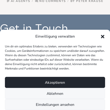
AI AGENTS
NO COMMENTS
BY
PETER KRAUSE
subject
comment
Get in Touch
Einwilligung verwalten
Um dir ein optimales Erlebnis zu bieten, verwenden wir Technologien wie
Cookies, um Geräteinformationen zu speichern und/oder darauf zuzugreifen.
Büro Deutschland:
Bür
Wenn du diesen Technologien zustimmst, können wir Daten wie das
peter.krause.net
pet
Surfverhalten oder eindeutige IDs auf dieser Website verarbeiten. Wenn du
Katharina-Fischer-Platz 1
Kok
deine Einwilligung nicht erteilst oder zurückziehst, können bestimmte
85435 Erding
528
Merkmale und Funktionen beeinträchtigt werden.
Telefon: +49 170 3148109
Tel
Akzeptieren
E-Mail: info@peter-krause.net
E-M
Ablehnen
Einstellungen ansehen