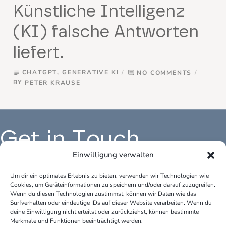
Künstliche Intelligenz
(KI) falsche Antworten
liefert.
CHATGPT
,
GENERATIVE KI
NO COMMENTS
subject
comment
BY
PETER KRAUSE
Get in Touch
Einwilligung verwalten
Um dir ein optimales Erlebnis zu bieten, verwenden wir Technologien wie
Cookies, um Geräteinformationen zu speichern und/oder darauf zuzugreifen.
Büro Deutschland:
Bür
Wenn du diesen Technologien zustimmst, können wir Daten wie das
peter.krause.net
pet
Surfverhalten oder eindeutige IDs auf dieser Website verarbeiten. Wenn du
Katharina-Fischer-Platz 1
Kok
deine Einwilligung nicht erteilst oder zurückziehst, können bestimmte
85435 Erding
528
Merkmale und Funktionen beeinträchtigt werden.