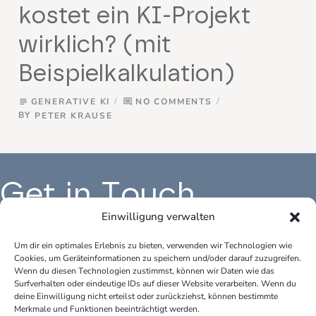
kostet ein KI-Projekt
wirklich? (mit
Beispielkalkulation)
GENERATIVE KI
NO COMMENTS
subject
comment
BY
PETER KRAUSE
Get in Touch
Einwilligung verwalten
Um dir ein optimales Erlebnis zu bieten, verwenden wir Technologien wie
Cookies, um Geräteinformationen zu speichern und/oder darauf zuzugreifen.
Büro Deutschland:
Bür
Wenn du diesen Technologien zustimmst, können wir Daten wie das
peter.krause.net
pet
Surfverhalten oder eindeutige IDs auf dieser Website verarbeiten. Wenn du
Katharina-Fischer-Platz 1
Kok
deine Einwilligung nicht erteilst oder zurückziehst, können bestimmte
85435 Erding
528
Merkmale und Funktionen beeinträchtigt werden.