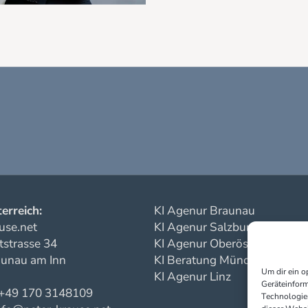
erreich:
KI Agenur Braunau
use.net
KI Agenur Salzburg
strasse 34
KI Agenur Oberösterreich
unau am Inn
KI Beratung München
Um dir ein o
KI Agenur Linz
Geräteinform
 +49 170 3148109
Technologien