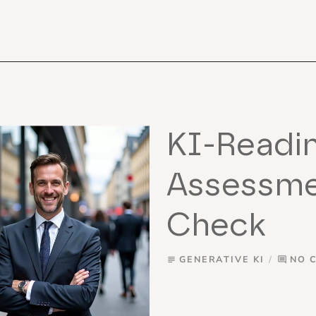
KI-Readi
Assessme
Check
GENERATIVE KI
NO 
subject
comment