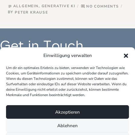
ALLGEMEIN
,
GENERATIVE KI
NO COMMENTS
subject
comment
BY
PETER KRAUSE
Get in Touch
Einwilligung verwalten
Um dir ein optimales Erlebnis zu bieten, verwenden wir Technologien wie
Cookies, um Geräteinformationen zu speichern und/oder darauf zuzugreifen.
Büro Deutschland:
Bür
Wenn du diesen Technologien zustimmst, können wir Daten wie das
peter.krause.net
pet
Surfverhalten oder eindeutige IDs auf dieser Website verarbeiten. Wenn du
Katharina-Fischer-Platz 1
Kok
deine Einwilligung nicht erteilst oder zurückziehst, können bestimmte
85435 Erding
528
Merkmale und Funktionen beeinträchtigt werden.
Telefon: +49 170 3148109
Tel
Akzeptieren
E-Mail: info@peter-krause.net
E-M
Ablehnen