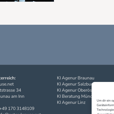
erreich:
KI Agenur Braunau
use.net
KI Agenur Salzburg
strasse 34
KI Agenur Oberösterreich
unau am Inn
KI Beratung München
Um dir ein o
KI Agenur Linz
Geräteinform
 +49 170 3148109
Technologien