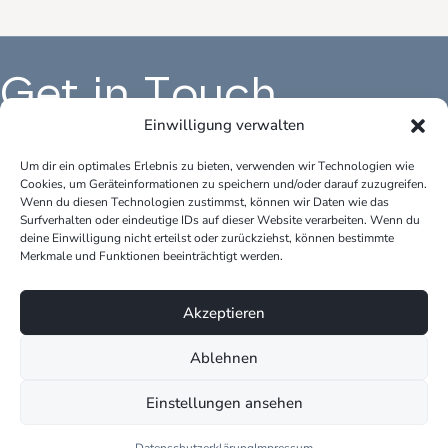
Get in Touch
Einwilligung verwalten
Um dir ein optimales Erlebnis zu bieten, verwenden wir Technologien wie
Cookies, um Geräteinformationen zu speichern und/oder darauf zuzugreifen.
Büro Deutschland:
Bür
Wenn du diesen Technologien zustimmst, können wir Daten wie das
peter.krause.net
pet
Surfverhalten oder eindeutige IDs auf dieser Website verarbeiten. Wenn du
Katharina-Fischer-Platz 1
Kok
deine Einwilligung nicht erteilst oder zurückziehst, können bestimmte
Merkmale und Funktionen beeinträchtigt werden.
85435 Erding
528
Telefon: +49 170 3148109
Tel
Akzeptieren
E-Mail: info@peter-krause.net
E-M
Ablehnen
Einstellungen ansehen