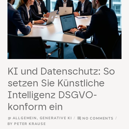
KI und Datenschutz: So
setzen Sie Künstliche
Intelligenz DSGVO-
konform ein
ALLGEMEIN
,
GENERATIVE KI
NO COMMENTS
subject
comment
BY
PETER KRAUSE