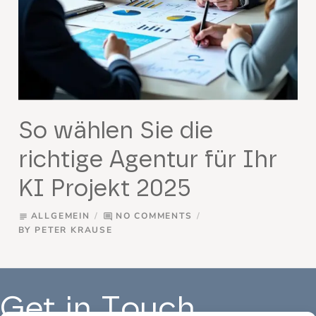
So wählen Sie die
richtige Agentur für Ihr
KI Projekt 2025
ALLGEMEIN
NO COMMENTS
subject
comment
BY
PETER KRAUSE
Get in Touch