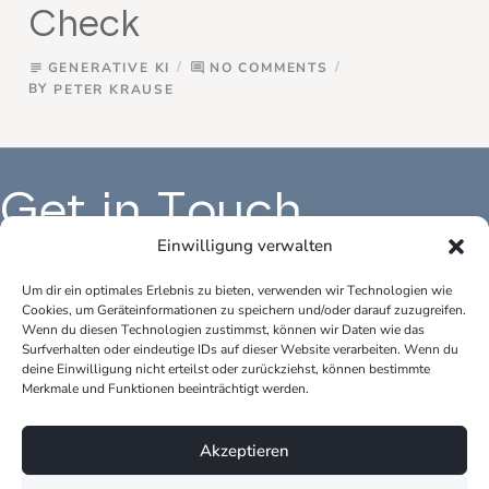
Check
GENERATIVE KI
NO COMMENTS
subject
comment
BY
PETER KRAUSE
Get in Touch
Einwilligung verwalten
Um dir ein optimales Erlebnis zu bieten, verwenden wir Technologien wie
Cookies, um Geräteinformationen zu speichern und/oder darauf zuzugreifen.
Büro Deutschland:
Bür
Wenn du diesen Technologien zustimmst, können wir Daten wie das
peter.krause.net
pet
Surfverhalten oder eindeutige IDs auf dieser Website verarbeiten. Wenn du
Katharina-Fischer-Platz 1
Kok
deine Einwilligung nicht erteilst oder zurückziehst, können bestimmte
85435 Erding
528
Merkmale und Funktionen beeinträchtigt werden.
Telefon: +49 170 3148109
Tel
Akzeptieren
E-Mail: info@peter-krause.net
E-M