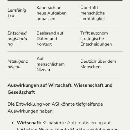
Kann sich an
Übertrifft
Lernfähig
neue Aufgaben
menschliche
keit
anpassen
Lernfähigkeit
Entscheid
Basierend auf
Trifft autonom
ungsfindu
Daten und
strategische
ng
Kontext
Entscheidungen
Auf
Intelligenz
Deutlich über dem
menschlichem
niveau
Menschen
Niveau
Auswirkungen auf Wirtschaft, Wissenschaft und
Gesellschaft
Die Entwicklung von ASI könnte tiefgreifende
Auswirkungen haben:
Wirtschaft:
KI-basierte
Automatisierung
auf
höchstem Niveau könnte Märkte revolutionieren