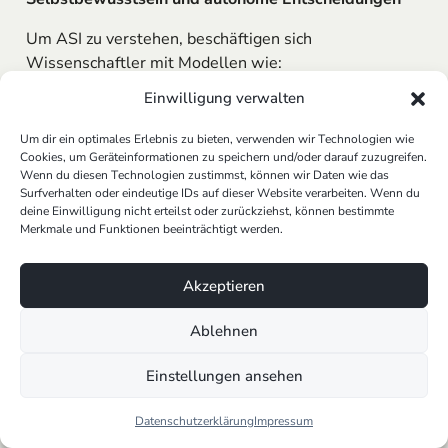
Um ASI zu verstehen, beschäftigen sich
Wissenschaftler mit Modellen wie:
Einwilligung verwalten
Theory of Mind
: KI müsste nicht nur
Entscheidungen treffen, sondern auch
Um dir ein optimales Erlebnis zu bieten, verwenden wir Technologien wie
menschliche Gedanken und Emotionen verstehen.
Cookies, um Geräteinformationen zu speichern und/oder darauf zuzugreifen.
Selbstbewusstsein
: Könnte eine ASI ein
Wenn du diesen Technologien zustimmst, können wir Daten wie das
Surfverhalten oder eindeutige IDs auf dieser Website verarbeiten. Wenn du
Bewusstsein entwickeln?
deine Einwilligung nicht erteilst oder zurückziehst, können bestimmte
Autonome Entscheidungen
: Wie lassen sich
Merkmale und Funktionen beeinträchtigt werden.
superintelligente Systeme regulieren und
kontrollieren?
Akzeptieren
Die Entwicklung von
KI
ist ein dynamischer Prozess,
Ablehnen
der von technologischen Fortschritten und ethischen
Fragestellungen begleitet wird. Während
ANI
bereits
Einstellungen ansehen
fest etabliert ist, stehen wir mit
AGI
erst am Anfang
einer neuen Ära – und
ASI
bleibt eine theoretische,
Datenschutzerklärung
Impressum
aber faszinierende Vision der Zukunft.