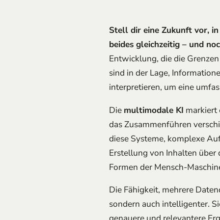
Stell dir eine Zukunft vor, i
beides gleichzeitig – und no
Entwicklung, die die Grenzen 
sind in der Lage, Information
interpretieren, um eine umfas
Die
multimodale KI
markiert 
das Zusammenführen verschie
diese Systeme, komplexe Aufg
Erstellung von Inhalten übe
Formen der Mensch-Maschine-
Die Fähigkeit, mehrere Date
sondern auch intelligenter. 
genauere und relevantere Erg
erfassen oder komplexe Probl