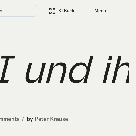
KI Buch
Menü
 und ihr
by
mments
Peter Krause