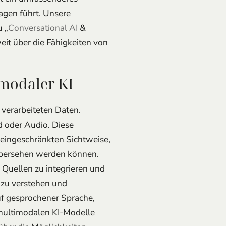
u „
Conversational AI
&
eit über die Fähigkeiten von
modaler KI
 verarbeiteten Daten.
d oder Audio. Diese
 eingeschränkten Sichtweise,
 übersehen werden können.
 Quellen zu integrieren und
 zu verstehen und
uf gesprochener Sprache,
 multimodalen KI-Modelle
über die Möglichkeiten