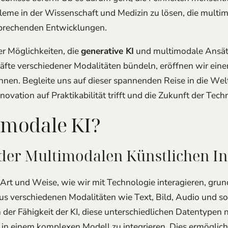
nbrechenden Entwicklungen.
r Möglichkeiten, die
generative KI
und multimodale Ansätz
räfte verschiedener Modalitäten bündeln, eröffnen wir eine
nen. Begleite uns auf dieser spannenden Reise in die Wel
nnovation auf Praktikabilität trifft und die Zukunft der Tec
imodale KI?
der Multimodalen Künstlichen In
Art und Weise, wie wir mit Technologie interagieren, grund
us verschiedenen Modalitäten wie Text, Bild, Audio und so
n der Fähigkeit der KI, diese unterschiedlichen Datentypen n
h in einem komplexen Modell zu integrieren. Dies ermöglic
 Informationen, was zu präziseren Antworten und Vorhers