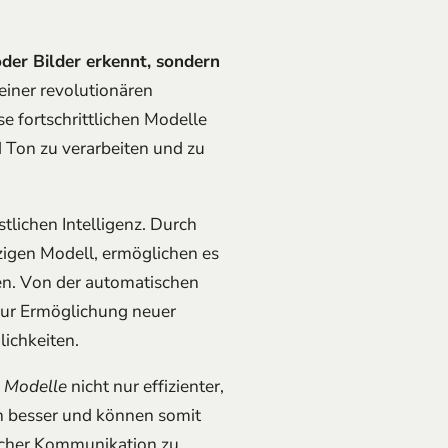
 oder Bilder erkennt, sondern
 einer revolutionären
e fortschrittlichen Modelle
d Ton zu verarbeiten und zu
tlichen Intelligenz. Durch
igen Modell, ermöglichen es
en. Von der automatischen
zur Ermöglichung neuer
ichkeiten.
 Modelle
nicht nur effizienter,
en besser und können somit
licher Kommunikation zu
dale KI steht an der