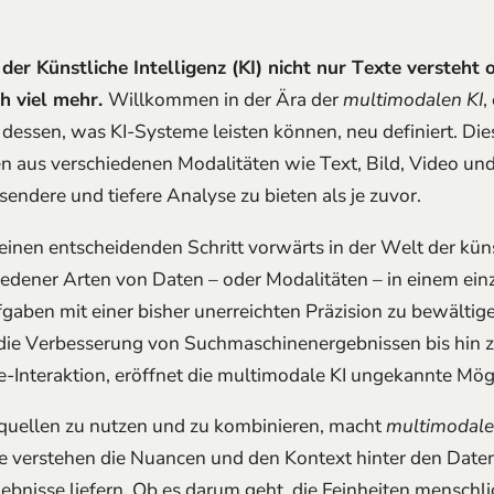
n der Künstliche Intelligenz (KI) nicht nur Texte versteht
ch viel mehr.
Willkommen in der Ära der
multimodalen KI
,
dessen, was KI-Systeme leisten können, neu definiert. Dies
en aus verschiedenen Modalitäten wie Text, Bild, Video un
sendere und tiefere Analyse zu bieten als je zuvor.
einen entscheidenden Schritt vorwärts in der Welt der küns
dener Arten von Daten – oder Modalitäten – in einem einz
aben mit einer bisher unerreichten Präzision zu bewältig
r die Verbesserung von Suchmaschinenergebnissen bis hin 
Interaktion, eröffnet die multimodale KI ungekannte Mögl
nquellen zu nutzen und zu kombinieren, macht
multimodale
Sie verstehen die Nuancen und den Kontext hinter den Dat
ebnisse liefern. Ob es darum geht, die Feinheiten mensch
eme in der Wissenschaft und Medizin zu lösen, die multimo