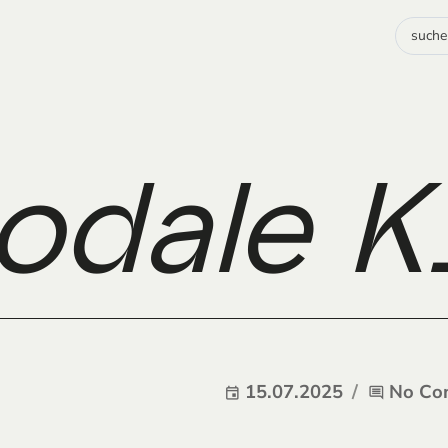
dale KI
15.07.2025
No Co
event
comment