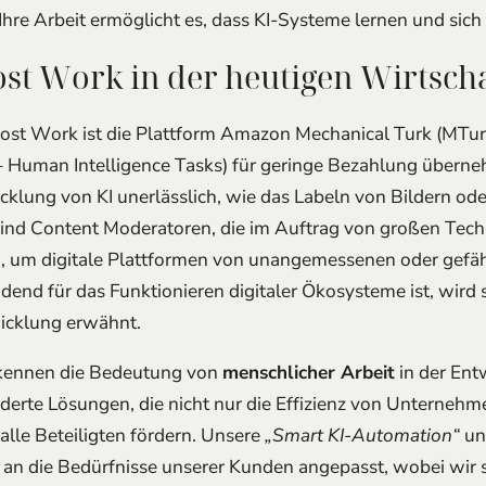
Ihre Arbeit ermöglicht es, dass KI-Systeme lernen und sic
ost Work in der heutigen Wirtsch
host Work ist die Plattform Amazon Mechanical Turk (MTu
 Human Intelligence Tasks) für geringe Bezahlung übern
wicklung von KI unerlässlich, wie das Labeln von Bildern od
 sind Content Moderatoren, die im Auftrag von großen Tech
, um digitale Plattformen von unangemessenen oder gefähr
end für das Funktionieren digitaler Ökosysteme ist, wird s
icklung erwähnt.
rkennen die Bedeutung von
menschlicher Arbeit
in der Ent
rte Lösungen, die nicht nur die Effizienz von Unternehm
alle Beteiligten fördern. Unsere
„Smart KI-Automation“
u
 an die Bedürfnisse unserer Kunden angepasst, wobei wir s