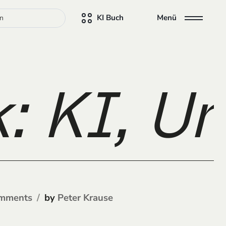
KI Buch
Menü
 KI, Un
by
mments
Peter Krause