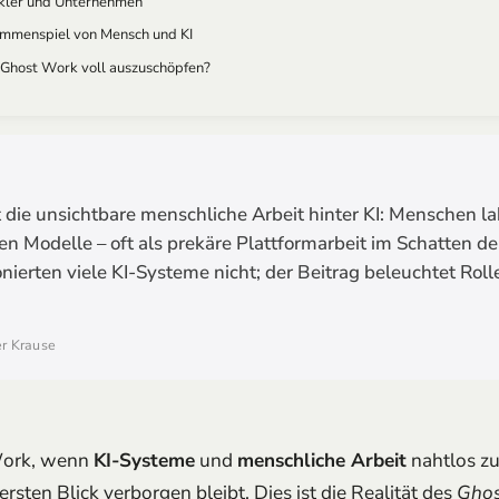
ckler und Unternehmen
ammenspiel von Mensch und KI
e Ghost Work voll auszuschöpfen?
die unsichtbare menschliche Arbeit hinter KI: Menschen lab
n Modelle – oft als prekäre Plattformarbeit im Schatten 
onierten viele KI-Systeme nicht; der Beitrag beleuchtet Roll
ter Krause
Work, wenn
KI-Systeme
und
menschliche Arbeit
nahtlos z
rsten Blick verborgen bleibt. Dies ist die Realität des
Ghos