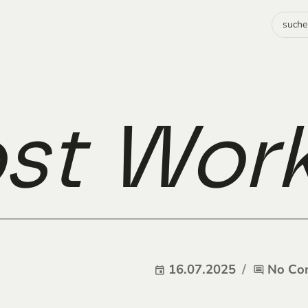
st Work:
16.07.2025
No Co
event
comment