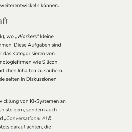
h weiterentwickeln können.
aft
rk), wo
„Workers“
kleine
ehmen. Diese Aufgaben sind
er das Kategorisieren von
nologiefirmen wie Silicon
lichen Inhalten zu säubern.
ie selten in Diskussionen
wicklung von KI-Systemen an
en steigern, sondern auch
nd
„
Conversational AI
&
tets darauf achten, die