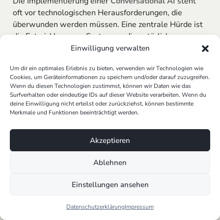
Die Implementierung einer
Conversational AI
steht
oft vor technologischen Herausforderungen, die
überwunden werden müssen. Eine zentrale Hürde ist
die Entwicklung von Systemen, die natürlich
sprachliche Nuancen verstehen können. Hier kommen
Einwilligung verwalten
Technologien wie
Natural Language Processing (NLP)
Um dir ein optimales Erlebnis zu bieten, verwenden wir Technologien wie
und
Machine Learning
ins Spiel, die es ermöglichen,
Cookies, um Geräteinformationen zu speichern und/oder darauf zuzugreifen.
dass Computer menschliche Sprache nicht nur
Wenn du diesen Technologien zustimmst, können wir Daten wie das
erkennen, sondern auch interpretieren können. Eine
Surfverhalten oder eindeutige IDs auf dieser Website verarbeiten. Wenn du
deine Einwilligung nicht erteilst oder zurückziehst, können bestimmte
weitere Herausforderung besteht darin, diese
Merkmale und Funktionen beeinträchtigt werden.
Systeme in die bestehende IT-Infrastruktur zu
integrieren. Viele Unternehmen stehen vor der
Akzeptieren
Aufgabe, ihre
Chatbots
und virtuellen Assistenten
nahtlos mit CRM-Systemen, Datenbanken und
Ablehnen
anderen Tools zu verknüpfen, um einen reibungslosen
Informationsfluss sicherzustellen.
Einstellungen ansehen
Datenschutz und Sicherheit bei
Conversational AI
Datenschutzerklärung
Impressum