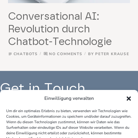
Conversational AI:
Revolution durch
Chatbot-Technologie
CHATBOTS
NO COMMENTS
BY
PETER KRAUSE
subject
comment
Get in Touch
Einwilligung verwalten
Um dir ein optimales Erlebnis zu bieten, verwenden wir Technologien wie
Cookies, um Geräteinformationen zu speichern und/oder darauf zuzugreifen.
Büro Deutschland:
Bür
Wenn du diesen Technologien zustimmst, können wir Daten wie das
peter.krause.net
pet
Surfverhalten oder eindeutige IDs auf dieser Website verarbeiten. Wenn du
Katharina-Fischer-Platz 1
Kok
deine Einwilligung nicht erteilst oder zurückziehst, können bestimmte