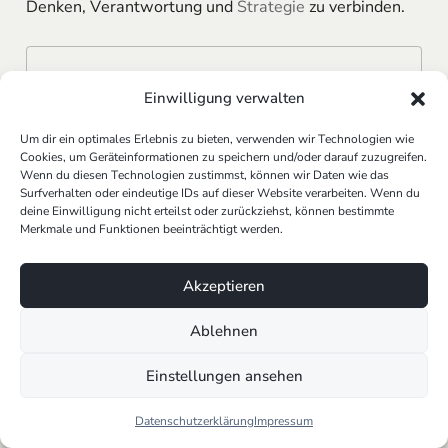
Denken, Verantwortung und
Strategie
zu verbinden.
„KI-Kompetenz ist keine Frage des
Einwilligung verwalten
Codes – sondern der Haltung.“
Um dir ein optimales Erlebnis zu bieten, verwenden wir Technologien wie
Cookies, um Geräteinformationen zu speichern und/oder darauf zuzugreifen.
Wenn du diesen Technologien zustimmst, können wir Daten wie das
Während viele Firmen noch versuchen, Tools zu
Surfverhalten oder eindeutige IDs auf dieser Website verarbeiten. Wenn du
deine Einwilligung nicht erteilst oder zurückziehst, können bestimmte
implementieren, entsteht die wahre Transformation
Merkmale und Funktionen beeinträchtigt werden.
dort, wo Menschen verstehen,
wie KI funktioniert
,
welche Implikationen sie hat
und
wie sie
Akzeptieren
verantwortungsvoll eingesetzt wird
.
Warum KI-Kompetenzen mehr sind als
Ablehnen
technisches Wissen – sie sind ein
strategischer Erfolgsfaktor
Einstellungen ansehen
KI-Kompetenzen
umfassen weit mehr als nur
Datenschutzerklärung
Impressum
technisches Know-how oder die Fähigkeit,
KI-Tools
zu