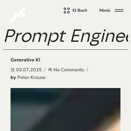
KI Buch
Menü
Prompt Enginee
Generative KI
03.07.2025
No Comments
event
comment
by
Peter Krause