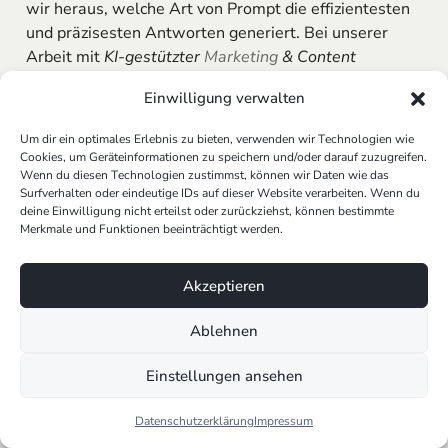
wir heraus, welche Art von Prompt die effizientesten
und präzisesten Antworten generiert. Bei unserer
Arbeit mit
KI-gestützter
Marketing
& Content
Automation
nutzen wir beispielsweise A/B-Tests, um
Einwilligung verwalten
zu sehen, welche Prompts die ansprechendsten
Inhalte produzieren. Dieser Prozess des
Um dir ein optimales Erlebnis zu bieten, verwenden wir Technologien wie
Experimentierens hilft nicht nur dabei, die Interaktion
Cookies, um Geräteinformationen zu speichern und/oder darauf zuzugreifen.
mit KI-Modellen besser zu verstehen, sondern
Wenn du diesen Technologien zustimmst, können wir Daten wie das
Surfverhalten oder eindeutige IDs auf dieser Website verarbeiten. Wenn du
ermöglicht es uns auch, maßgeschneiderte Lösungen
deine Einwilligung nicht erteilst oder zurückziehst, können bestimmte
zu entwickeln, die perfekt auf die Anforderungen
Merkmale und Funktionen beeinträchtigt werden.
unserer Kunden abgestimmt sind.
Akzeptieren
Ein nützlicher Tipp ist, die Antworten der KI detailliert
zu analysieren und zu notieren, welche Prompts zu
Ablehnen
den gewünschten Ergebnissen geführt haben. Diese
Erkenntnisse können dann genutzt werden, um
Einstellungen ansehen
zukünftige Prompts noch effektiver zu gestalten.
Beispiele aus der Praxis: Was funktioniert
Datenschutzerklärung
Impressum
und was nicht?