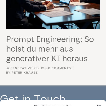
Prompt Engineering: So
holst du mehr aus
generativer KI heraus
GENERATIVE KI
NO COMMENTS
subject
comment
BY
PETER KRAUSE
Get in Touch