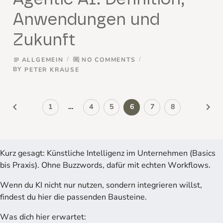
Anwendungen und
Zukunft
ALLGEMEIN
NO COMMENTS
subject
comment
BY
PETER KRAUSE
keyboard_arrow_left
keyboard_arrow_right
1
…
4
5
6
7
8
Kurz gesagt: Künstliche Intelligenz im Unternehmen (Basics
bis Praxis). Ohne Buzzwords, dafür mit echten Workflows.
Wenn du KI nicht nur nutzen, sondern integrieren willst,
findest du hier die passenden Bausteine.
Was dich hier erwartet: