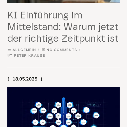
KI Einführung im
Mittelstand: Warum jetzt
der richtige Zeitpunkt ist
ALLGEMEIN
NO COMMENTS
subject
comment
BY
PETER KRAUSE
18.05.2025