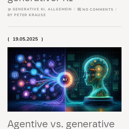
GENERATIVE KI
,
ALLGEMEIN
NO COMMENTS
subject
comment
BY
PETER KRAUSE
19.05.2025
Agentive vs. generative