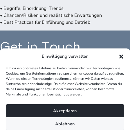
• Begriffe, Einordnung, Trends
• Chancen/Risiken und realistische Erwartungen
• Best Practices für Einführung und Betrieb
Get in Touch
Einwilligung verwalten
Um dir ein optimales Erlebnis zu bieten, verwenden wir Technologien wie
Cookies, um Geräteinformationen zu speichern und/oder darauf zuzugreifen.
Büro Deutschland:
Bür
Wenn du diesen Technologien zustimmst, können wir Daten wie das
peter.krause.net
pet
Surfverhalten oder eindeutige IDs auf dieser Website verarbeiten. Wenn du
Katharina-Fischer-Platz 1
Kok
deine Einwilligung nicht erteilst oder zurückziehst, können bestimmte
85435 Erding
528
Merkmale und Funktionen beeinträchtigt werden.
Telefon: +49 170 3148109
Tel
Akzeptieren
E-Mail: info@peter-krause.net
E-M
Ablehnen