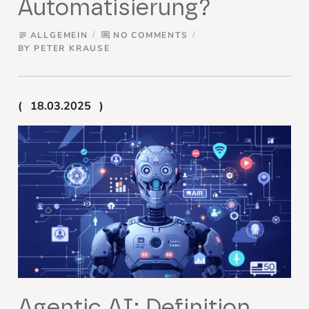
Automatisierung?
ALLGEMEIN
NO COMMENTS
subject
comment
BY
PETER KRAUSE
18.03.2025
Agentic AI: Definition,