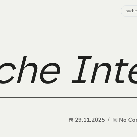
iche In
29.11.2025
No Co
event
comment