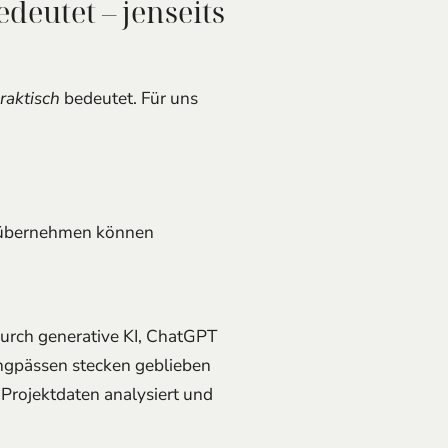
eutet – jenseits
raktisch
bedeutet. Für uns
n übernehmen können
 durch generative KI, ChatGPT
Engpässen stecken geblieben
 Projektdaten analysiert und