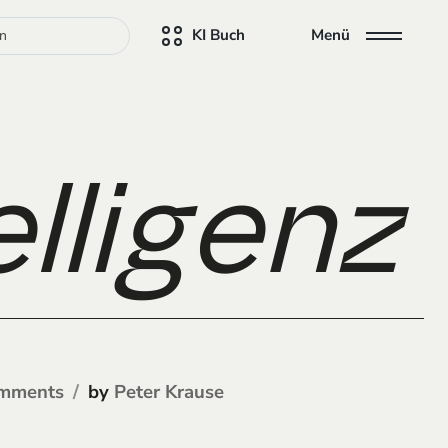
KI Buch
Menü
telligen
by
mments
Peter Krause