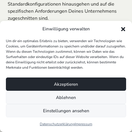
Standardkonfigurationen hinausgehen und auf die
spezifischen Anforderungen Deines Unternehmens
zugeschnitten sind.
Einwilligung verwalten
In jedem dieser Bereiche setzen wir auf
maßgeschneiderte Lösungen, die weit über das
Um dir ein optimales Erlebnis zu bieten, verwenden wir Technologien wie
hinausgehen, was mit Standard-Tools wie n8n in
Cookies, um Geräteinformationen zu speichern und/oder darauf zuzugreifen.
Docker erreichbar ist. Unsere Expertise in
Smart KI-
Wenn du diesen Technologien zustimmst, können wir Daten wie das
Surfverhalten oder eindeutige IDs auf dieser Website verarbeiten. Wenn du
Automation
und die Entwicklung von
AI Agents
für
deine Einwilligung nicht erteilst oder zurückziehst, können bestimmte
Unternehmen
ermöglichen es uns, Prozesse nicht nur
Merkmale und Funktionen beeinträchtigt werden.
zu automatisieren, sondern sie intelligent zu gestalten
und so einen echten Mehrwert für Dein Business zu
Akzeptieren
schaffen.
Ablehnen
Automatisierung mit n8n in Docker
Erstellen von Automatisierungs-Workflows
Einstellungen ansehen
in n8n
Datenschutzerklärung
Impressum
Die Automatisierung von Prozessen ist ein