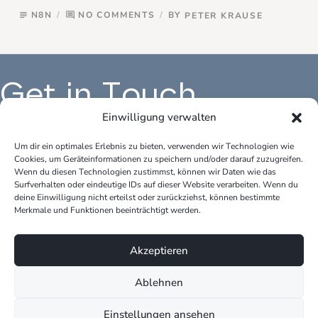
N8N
NO COMMENTS
BY
PETER KRAUSE
subject
comment
Get in Touch
Einwilligung verwalten
Um dir ein optimales Erlebnis zu bieten, verwenden wir Technologien wie
Cookies, um Geräteinformationen zu speichern und/oder darauf zuzugreifen.
Büro Deutschland:
Bür
Wenn du diesen Technologien zustimmst, können wir Daten wie das
peter.krause.net
pet
Surfverhalten oder eindeutige IDs auf dieser Website verarbeiten. Wenn du
Katharina-Fischer-Platz 1
Kok
deine Einwilligung nicht erteilst oder zurückziehst, können bestimmte
85435 Erding
528
Merkmale und Funktionen beeinträchtigt werden.
Telefon: +49 170 3148109
Tel
Akzeptieren
E-Mail: info@peter-krause.net
E-M
Ablehnen
Einstellungen ansehen