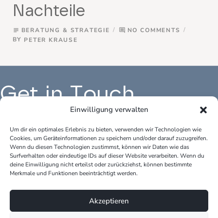
Nachteile
BERATUNG & STRATEGIE
NO COMMENTS
subject
comment
BY
PETER KRAUSE
Get in Touch
Einwilligung verwalten
Um dir ein optimales Erlebnis zu bieten, verwenden wir Technologien wie
Cookies, um Geräteinformationen zu speichern und/oder darauf zuzugreifen.
Büro Deutschland:
Bür
Wenn du diesen Technologien zustimmst, können wir Daten wie das
peter.krause.net
pet
Surfverhalten oder eindeutige IDs auf dieser Website verarbeiten. Wenn du
Katharina-Fischer-Platz 1
Kok
deine Einwilligung nicht erteilst oder zurückziehst, können bestimmte
85435 Erding
528
Merkmale und Funktionen beeinträchtigt werden.
Telefon: +49 170 3148109
Tel
Akzeptieren
E-Mail: info@peter-krause.net
E-M